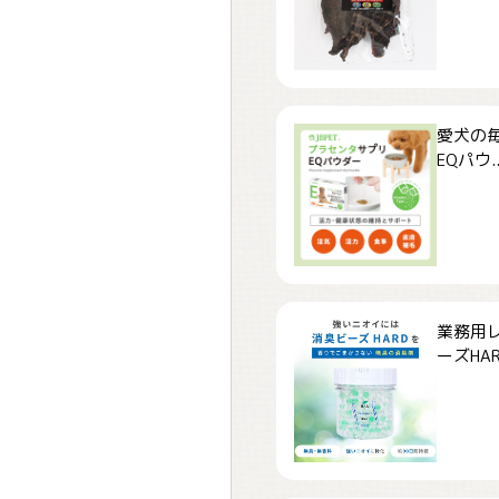
愛犬の毎
EQパウ..
業務用
ーズHARD