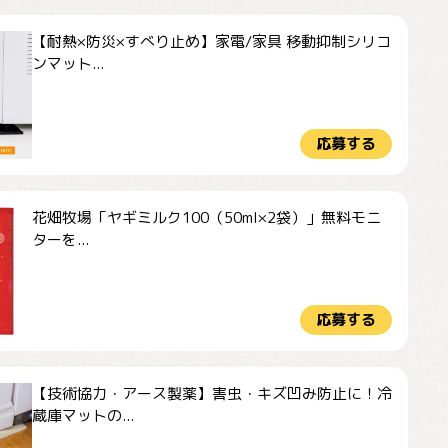
【耐熱×防災×すべり止め】家電/家具 移動抑制シリコ
ンマット...
応募する
花畑牧場「ヤギミルク100（50ml×2袋）」無料モニ
ターを...
応募する
【技術協力・アース製薬】害虫・キズ凹み防止に！冷
蔵庫マットの...