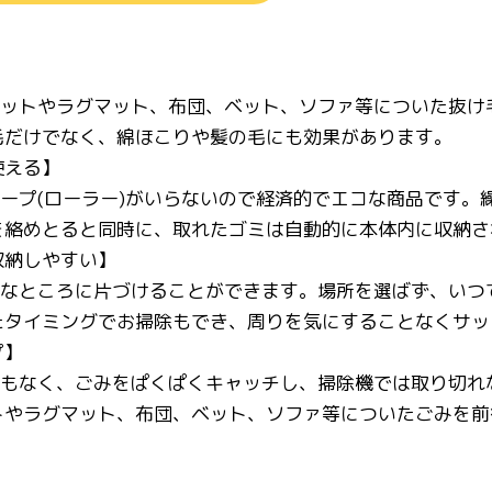
】
ペットやラグマット、布団、ベット、ソファ等についた抜
毛だけでなく、綿ほこりや髪の毛にも効果があります。
使える】
テープ(ローラー)がいらないので経済的でエコな商品です
を絡めとると同時に、取れたゴミは自動的に本体内に収納さ
収納しやすい】
きなところに片づけることができます。場所を選ばず、い
たタイミングでお掃除もでき、周りを気にすることなくサッ
プ】
ともなく、ごみをぱくぱくキャッチし、掃除機では取り切
トやラグマット、布団、ベット、ソファ等についたごみを前