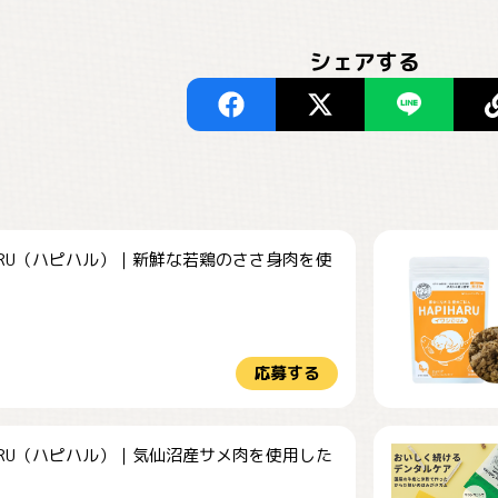
シェアする
HARU（ハピハル）｜新鮮な若鶏のささ身肉を使
.
応募する
HARU（ハピハル）｜気仙沼産サメ肉を使用した
.