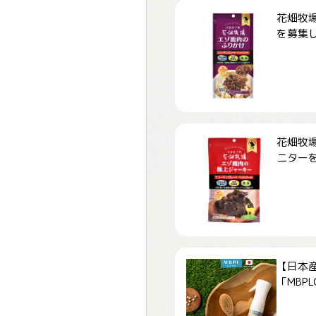
花畑牧場
を募集しま
花畑牧場
ニターを募
【日本
「MBPLCa