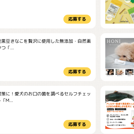
応募する
産黒豆きなこを贅沢に使用した無添加・自然素
つ「...
応募する
対策に！愛犬のお口の菌を調べるセルフチェッ
M...
応募する