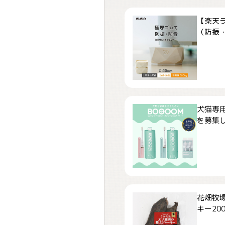
【楽天
（防振・
犬猫専用
を募集しま
花畑牧場
キー200.