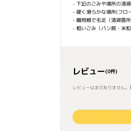
- 下記のごみや場所の清
- 硬く滑らかな場所(フロ
- 織物類で毛足（清掃箇
- 粗いごみ（パン屑・米
レビュー
(
0
件)
レビューはまだありません。