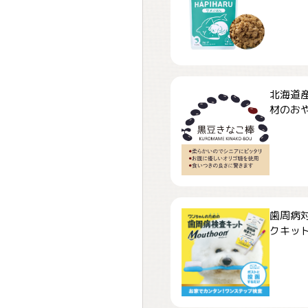
北海道
材のおや
歯周病
クキット「