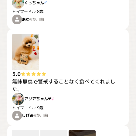
くぅちゃん
♂
トイプードル
8歳
あゆ
9か月前
5.0
無味無臭で警戒することなく食べてくれまし
た。
アリアちゃん‪‪❤︎‬
♀
トイプードル
9歳
しげみ
9か月前