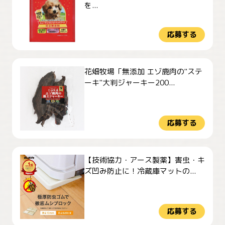
を...
応募する
花畑牧場「無添加 エゾ鹿肉の"ステ
ーキ"大判ジャーキー200...
応募する
【技術協力・アース製薬】害虫・キ
ズ凹み防止に！冷蔵庫マットの...
応募する