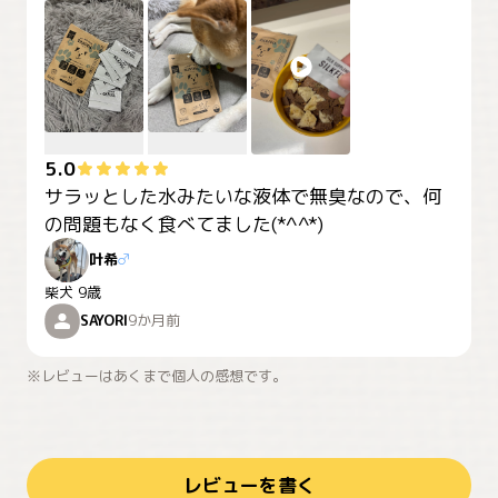
5.0
サラッとした水みたいな液体で無臭なので、何
の問題もなく食べてました(*^^*)
叶希
♂
柴犬
9歳
SAYORI
9か月前
※レビューはあくまで個人の感想です。
レビューを書く