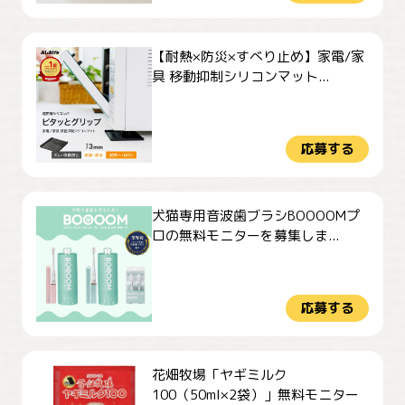
【耐熱×防災×すべり止め】家電/家
具 移動抑制シリコンマット...
応募する
犬猫専用音波歯ブラシBOOOOMプ
ロの無料モニターを募集しま...
応募する
花畑牧場「ヤギミルク
100（50ml×2袋）」無料モニター