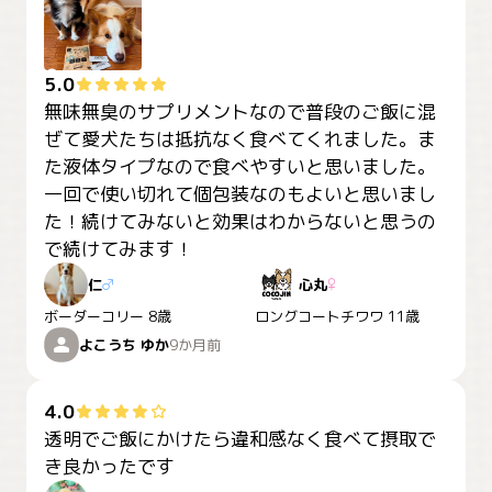
5.0
無味無臭のサプリメントなので普段のご飯に混
ぜて愛犬たちは抵抗なく食べてくれました。ま
た液体タイプなので食べやすいと思いました。
一回で使い切れて個包装なのもよいと思いまし
た！続けてみないと効果はわからないと思うの
で続けてみます！
仁
♂
心丸
♀
ボーダーコリー
8歳
ロングコートチワワ
11歳
よこうち ゆか
9か月前
4.0
透明でご飯にかけたら違和感なく食べて摂取で
き良かったです