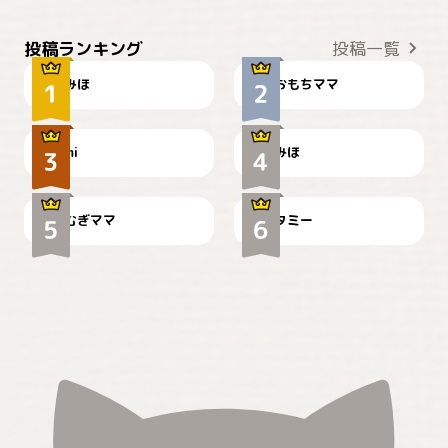
おやつありますか？
今朝のおさんぽ
投稿ランキング
投稿一覧
みほ
おもちママ
可愛い？
見てるぞぉ
ドーベルマンのお友達邸に
mi
みほ
🌻とむぎ！
て
むぎママ
タミー