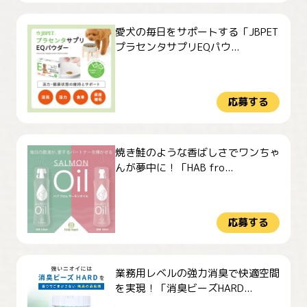
愛犬の毎日をサポートする「JBPET
プラセンタサプリEQパウ...
応募する
焼き鮭のような香ばしさでワンちゃ
んが夢中に！「HAB fro...
応募する
業務用レベルの強力消臭で快適空間
を実現！「消臭ビーズHARD...