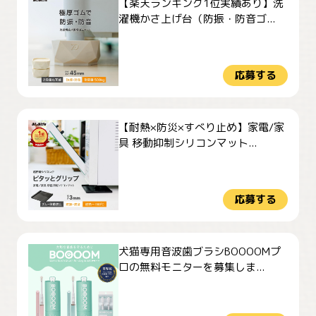
【楽天ランキング1位実績あり】洗
濯機かさ上げ台（防振・防音ゴ...
応募する
【耐熱×防災×すべり止め】家電/家
具 移動抑制シリコンマット...
応募する
犬猫専用音波歯ブラシBOOOOMプ
ロの無料モニターを募集しま...