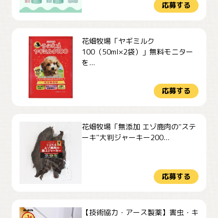
応募する
花畑牧場「ヤギミルク
100（50ml×2袋）」無料モニター
を...
応募する
花畑牧場「無添加 エゾ鹿肉の"ステ
ーキ"大判ジャーキー200...
応募する
【技術協力・アース製薬】害虫・キ