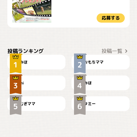
応募する
おやつありますか？
今朝のおさんぽ
投稿ランキング
投稿一覧
みほ
おもちママ
可愛い？
見てるぞぉ
ドーベルマンのお友達邸に
mi
みほ
🌻とむぎ！
て
むぎママ
タミー