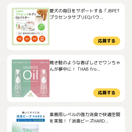
愛犬の毎日をサポートする「JBPET
プラセンタサプリEQパウ...
応募する
焼き鮭のような香ばしさでワンちゃ
んが夢中に！「HAB fro...
応募する
業務用レベルの強力消臭で快適空間
を実現！「消臭ビーズHARD...