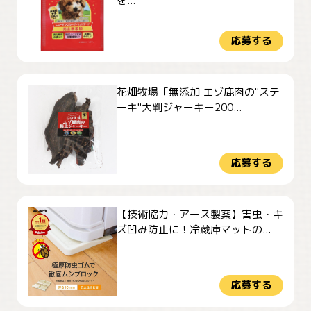
を...
応募する
花畑牧場「無添加 エゾ鹿肉の"ステ
ーキ"大判ジャーキー200...
応募する
【技術協力・アース製薬】害虫・キ
ズ凹み防止に！冷蔵庫マットの...
応募する