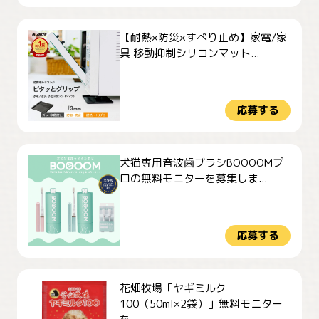
【耐熱×防災×すべり止め】家電/家
具 移動抑制シリコンマット...
応募する
犬猫専用音波歯ブラシBOOOOMプ
ロの無料モニターを募集しま...
応募する
花畑牧場「ヤギミルク
100（50ml×2袋）」無料モニター