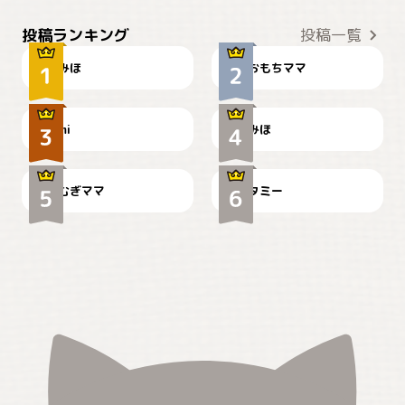
おやつありますか？
今朝のおさんぽ
投稿ランキング
投稿一覧
みほ
おもちママ
可愛い？
見てるぞぉ
ドーベルマンのお友達邸に
mi
みほ
🌻とむぎ！
て
むぎママ
タミー