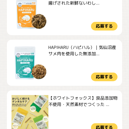
揚げされた新鮮ないわし...
応募する
HAPIHARU（ハピハル）｜気仙沼産
サメ肉を使用した無添加...
応募する
【ホワイトフォックス】食品添加物
不使用・天然素材でつくった ...
応募する