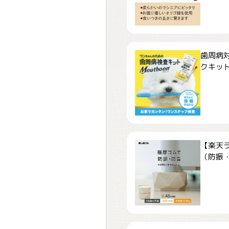
歯周病
クキット「
【楽天
（防振・