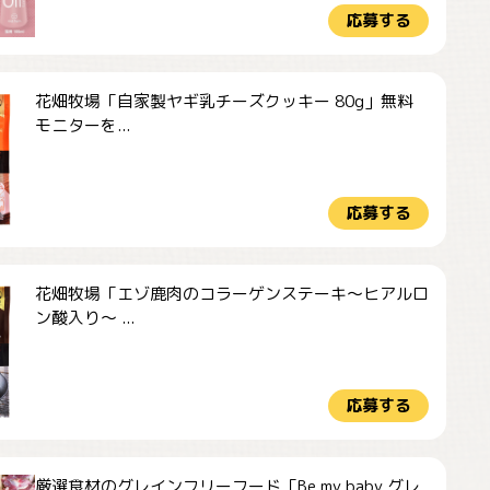
応募する
花畑牧場「自家製ヤギ乳チーズクッキー 80g」無料
モニターを...
応募する
花畑牧場「エゾ鹿肉のコラーゲンステーキ～ヒアルロ
ン酸入り～ ...
応募する
厳選食材のグレインフリーフード「Be my baby グレ