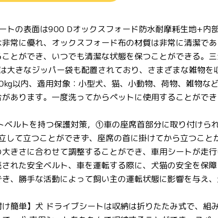
シートの表面は900 Dオックスフォード防水耐摩耗生地+
は非常に優れ、オックスフォード布の材質は非常に清潔であ
ることができ、いつでも清潔な状態を保つことができる。三
には大きなジッパー袋も配置されており、さまざまな雑物を収納
重:10kg以内、適用対象：小型犬、猫、小動物、荷物、雑物
合があります。一度洗ってからペットに使用することができ
ートベルトを持つ保護対策，①車の座席首部分に取り付けら
独立して立つことができず、座席の首に掛けてから立つこと
の大きさに合わせて調整することができ、車用シートが走行
続された安全ベルト、車を運転する際に、犬猫の安全を保障
でき、勝手な活動によって飼い主の運転状態に影響を与え、
付け簡単】犬 ドライブシートは収納は折りたたみ式で、組