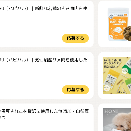
HARU（ハピハル）｜新鮮な若鶏のささ身肉を使
.
応募する
HARU（ハピハル）｜気仙沼産サメ肉を使用した
.
応募する
産黒豆きなこを贅沢に使用した無添加・自然素
つ「...