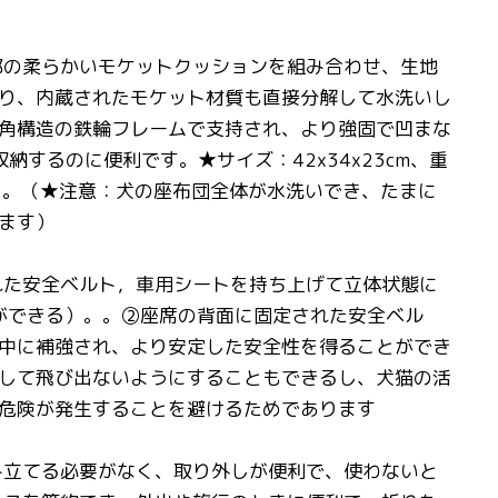
内部の柔らかいモケットクッションを組み合わせ、生地
り、内蔵されたモケット材質も直接分解して水洗いし
角構造の鉄輪フレームで支持され、より強固で凹まな
するのに便利です。★サイズ：42x34x23cm、重
など。（★注意：犬の座布団全体が水洗いでき、たまに
ます）
れた安全ベルト，車用シートを持ち上げて立体状態に
ができる）。。②座席の背面に固定された安全ベル
中に補強され、より安定した安全性を得ることができ
して飛び出ないようにすることもできるし、犬猫の活
危険が発生することを避けるためであります
み立てる必要がなく、取り外しが便利で、使わないと