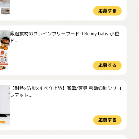
応募する
厳選食材のグレインフリーフード「Be my baby 小粒
ド...
応募する
【耐熱×防災×すべり止め】家電/家具 移動抑制シリコ
ンマット...
応募する