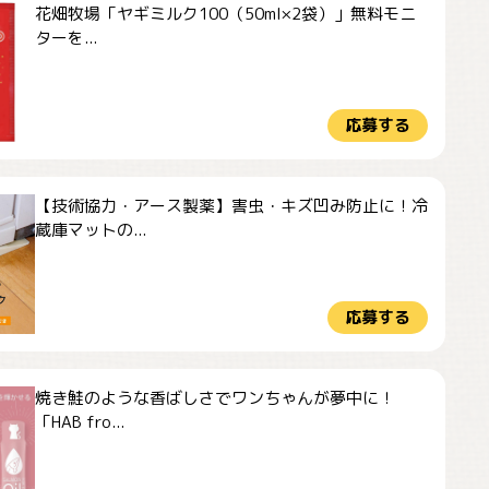
花畑牧場「ヤギミルク100（50ml×2袋）」無料モニ
ターを...
応募する
【技術協力・アース製薬】害虫・キズ凹み防止に！冷
蔵庫マットの...
応募する
焼き鮭のような香ばしさでワンちゃんが夢中に！
「HAB fro...