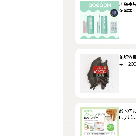
犬猫専用
を募集しま
花畑牧場
キー200.
愛犬の毎
EQパウ..