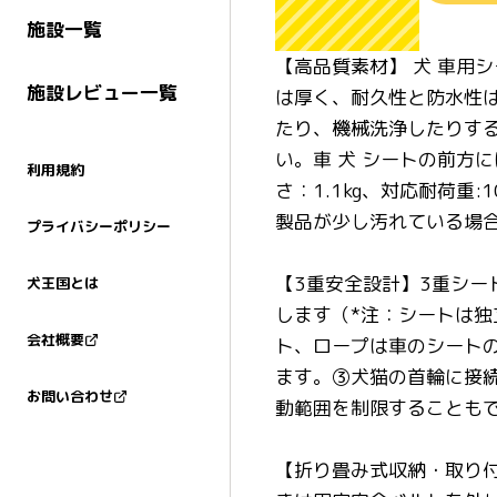
施設一覧
【高品質素材】 犬 車用
施設レビュー一覧
は厚く、耐久性と防水性
たり、機械洗浄したりす
い。車 犬 シートの前方
利用規約
さ：1.1kg、対応耐荷
製品が少し汚れている場
プライバシーポリシー
【3重安全設計】3重シ
犬王国とは
します（*注：シートは
会社概要
ト、ロープは車のシート
ます。③犬猫の首輪に接
お問い合わせ
動範囲を制限することも
【折り畳み式収納・取り