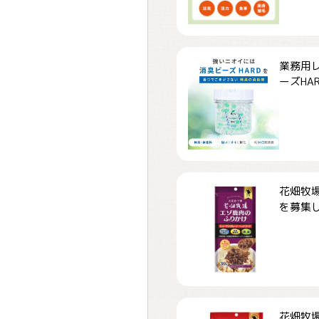
業務用
ーズHARD
花畑牧場
を募集しま
花畑牧場