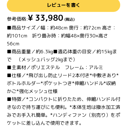
レビューを書く
¥
33,980
参考価格:
(税込)
■商品サイズ／幅：約48cm 奥行：約72cm 高さ：
約101cm 折り畳み時：約幅48×奥行30×高さ
56cm
■商品重量／約6.3kg■適応体重の目安／約15kgま
で （メッシュバッグ2kgまで）
■主素材／ポリエステル フレーム：アルミ
■仕様／*飛び出し防止リード2本付き*中敷きあり*
ボトルホルダー*ポケットつき*伸縮ハンドル*収納
かご*強化メッシュ仕様
■特徴／*コンパクトに折りたため、伸縮ハンドル付
きなので持ち運びにも便利。*本体生地は撥水加工済
みでお手入れ簡単。*ハンディファン（別売り）をポ
ケットに差し込んで使用できます。