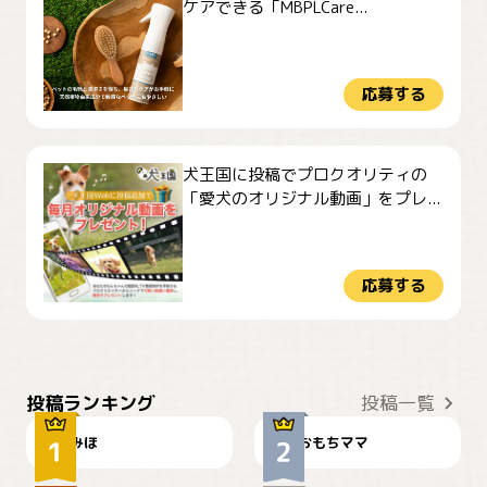
ケアできる「MBPLCare...
応募する
犬王国に投稿でプロクオリティの
「愛犬のオリジナル動画」をプレ...
応募する
おやつありますか？
今朝のおさんぽ
投稿ランキング
投稿一覧
みほ
おもちママ
可愛い？
見てるぞぉ