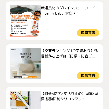
厳選食材のグレインフリーフード
「Be my baby 小粒ド...
応募する
【楽天ランキング1位実績あり】洗
濯機かさ上げ台（防振・防音ゴ...
応募する
【耐熱×防災×すべり止め】家電/家
具 移動抑制シリコンマット...