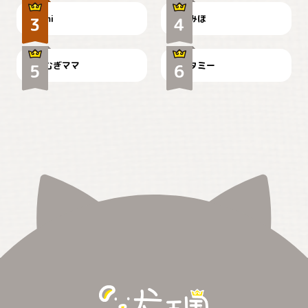
ドーベルマンのお友達邸に
mi
みほ
🌻とむぎ！
て
むぎママ
タミー