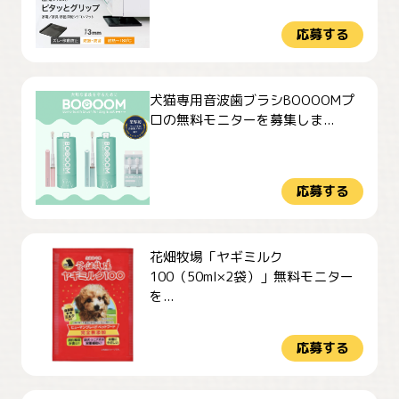
応募する
犬猫専用音波歯ブラシBOOOOMプ
ロの無料モニターを募集しま...
応募する
花畑牧場「ヤギミルク
100（50ml×2袋）」無料モニター
を...
応募する