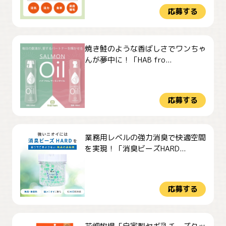
応募する
焼き鮭のような香ばしさでワンちゃ
んが夢中に！「HAB fro...
応募する
業務用レベルの強力消臭で快適空間
を実現！「消臭ビーズHARD...
応募する