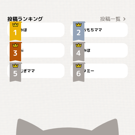
おやつありますか？
今朝のおさんぽ
投稿ランキング
投稿一覧
みほ
おもちママ
可愛い？
見てるぞぉ
ドーベルマンのお友達邸に
mi
みほ
🌻とむぎ！
て
むぎママ
タミー