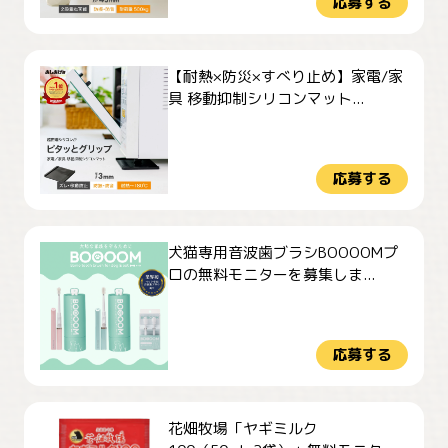
応募する
【耐熱×防災×すべり止め】家電/家
具 移動抑制シリコンマット...
応募する
犬猫専用音波歯ブラシBOOOOMプ
ロの無料モニターを募集しま...
応募する
花畑牧場「ヤギミルク