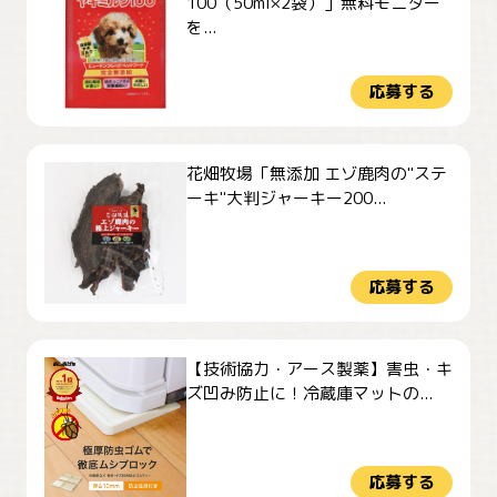
100（50ml×2袋）」無料モニター
を...
応募する
花畑牧場「無添加 エゾ鹿肉の"ステ
ーキ"大判ジャーキー200...
応募する
【技術協力・アース製薬】害虫・キ
ズ凹み防止に！冷蔵庫マットの...
応募する