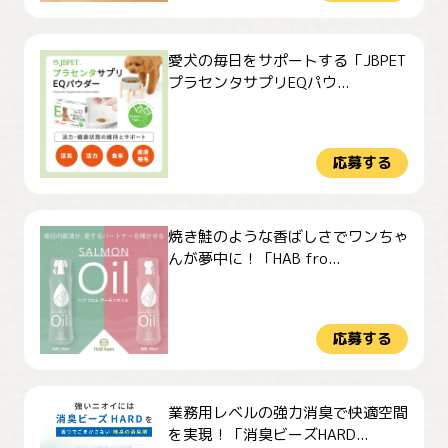
愛犬の毎日をサポートする「JBPET
プラセンタサプリEQパウ...
応募する
焼き鮭のような香ばしさでワンちゃ
んが夢中に！「HAB fro...
応募する
業務用レベルの強力消臭で快適空間
を実現！「消臭ビーズHARD...