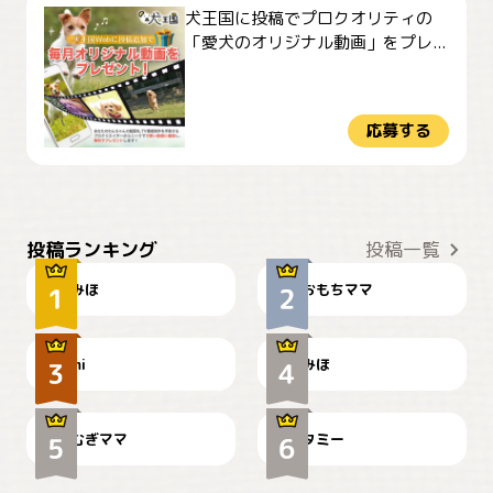
犬王国に投稿でプロクオリティの
「愛犬のオリジナル動画」をプレ...
応募する
おやつありますか？
今朝のおさんぽ
投稿ランキング
投稿一覧
みほ
おもちママ
可愛い？
見てるぞぉ
ドーベルマンのお友達邸に
mi
みほ
🌻とむぎ！
て
むぎママ
タミー