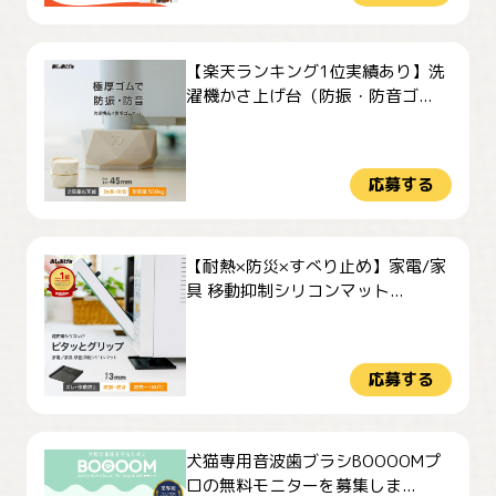
【楽天ランキング1位実績あり】洗
濯機かさ上げ台（防振・防音ゴ...
応募する
【耐熱×防災×すべり止め】家電/家
具 移動抑制シリコンマット...
応募する
犬猫専用音波歯ブラシBOOOOMプ
ロの無料モニターを募集しま...