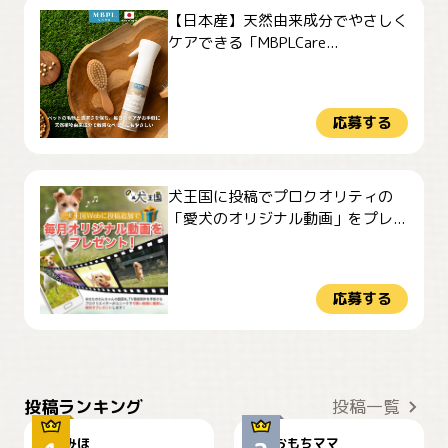
【日本産】天然由来成分でやさしく
ケアできる「MBPLCare...
応募する
犬王国に投稿でプロクオリティの
「愛犬のオリジナル動画」をプレ...
応募する
おやつありますか？
今朝のおさんぽ
投稿ランキング
投稿一覧
みほ
おもちママ