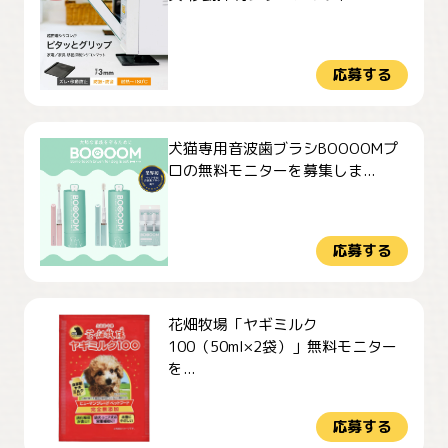
応募する
犬猫専用音波歯ブラシBOOOOMプ
ロの無料モニターを募集しま...
応募する
花畑牧場「ヤギミルク
100（50ml×2袋）」無料モニター
を...
応募する