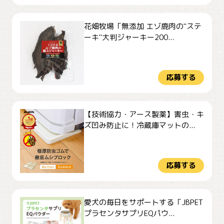
花畑牧場「無添加 エゾ鹿肉の"ステ
ーキ"大判ジャーキー200...
応募する
【技術協力・アース製薬】害虫・キ
ズ凹み防止に！冷蔵庫マットの...
応募する
愛犬の毎日をサポートする「JBPET
プラセンタサプリEQパウ...