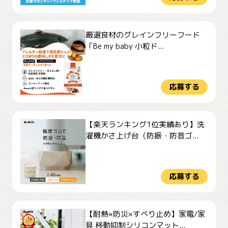
厳選食材のグレインフリーフード
「Be my baby 小粒ド...
応募する
【楽天ランキング1位実績あり】洗
濯機かさ上げ台（防振・防音ゴ...
応募する
【耐熱×防災×すべり止め】家電/家
具 移動抑制シリコンマット...