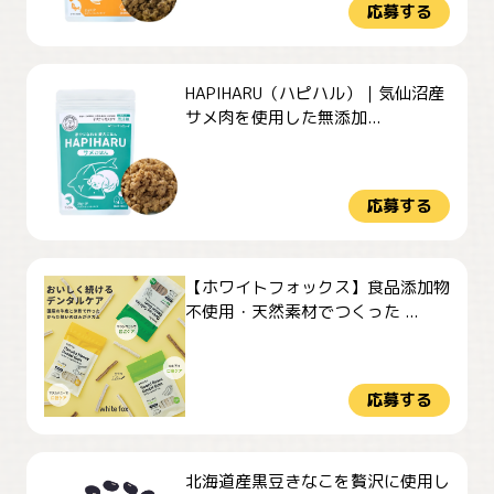
応募する
HAPIHARU（ハピハル）｜気仙沼産
サメ肉を使用した無添加...
応募する
【ホワイトフォックス】食品添加物
不使用・天然素材でつくった ...
応募する
北海道産黒豆きなこを贅沢に使用し