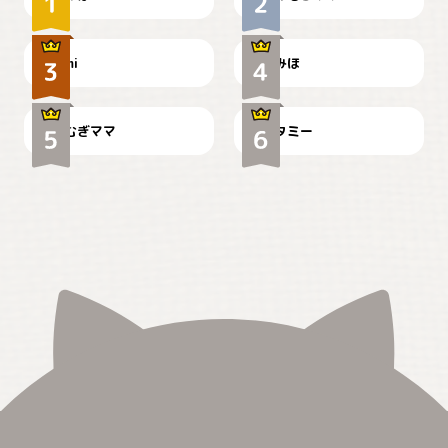
可愛い？
見てるぞぉ
ドーベルマンのお友達邸に
mi
みほ
🌻とむぎ！
て
むぎママ
タミー