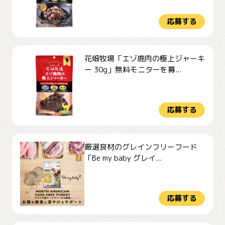
応募する
花畑牧場「エゾ鹿肉の極上ジャーキ
ー 30g」無料モニターを募...
応募する
厳選食材のグレインフリーフード
「Be my baby グレイ...
応募する