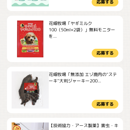
応募する
花畑牧場「ヤギミルク
100（50ml×2袋）」無料モニター
を...
応募する
花畑牧場「無添加 エゾ鹿肉の"ステ
ーキ"大判ジャーキー200...
応募する
【技術協力・アース製薬】害虫・キ