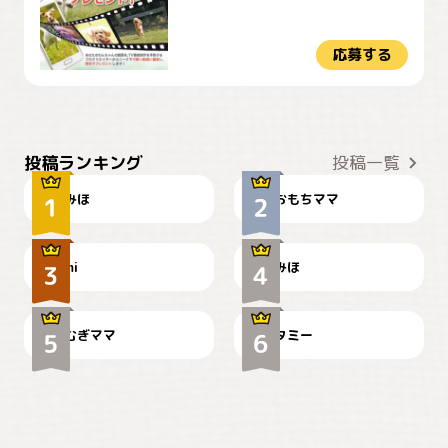
応募する
おやつありますか？
今朝のおさんぽ
投稿ランキング
投稿一覧
みほ
おもちママ
可愛い？
見てるぞぉ
ドーベルマンのお友達邸に
mi
みほ
🌻とむぎ！
て
むぎママ
タミー