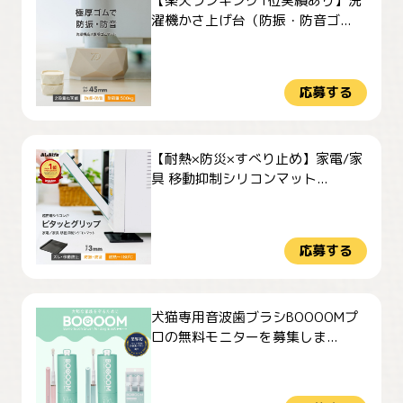
【楽天ランキング1位実績あり】洗
濯機かさ上げ台（防振・防音ゴ...
応募する
【耐熱×防災×すべり止め】家電/家
具 移動抑制シリコンマット...
応募する
犬猫専用音波歯ブラシBOOOOMプ
ロの無料モニターを募集しま...