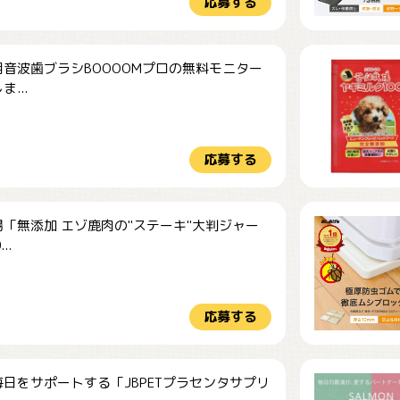
応募する
音波歯ブラシBOOOOMプロの無料モニター
...
応募する
「無添加 エゾ鹿肉の"ステーキ"大判ジャー
..
応募する
日をサポートする「JBPETプラセンタサプリ