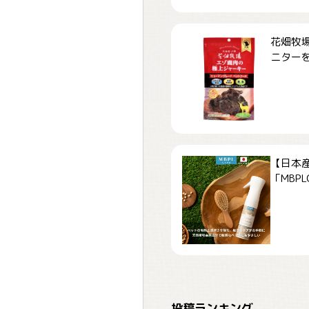
花畑牧場
ニターを募
【日本
「MBPLCa
おやつありますか？
投稿ランキング