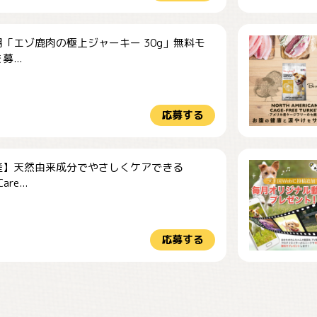
「エゾ鹿肉の極上ジャーキー 30g」無料モ
...
応募する
産】天然由来成分でやさしくケアできる
re...
応募する
今朝のおさんぽ
可愛い？
見てるぞぉ