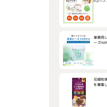
EQパウ..
業務用
ーズHARD
花畑牧場
を募集しま