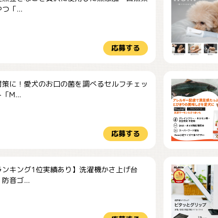
つ「...
応募する
対策に！愛犬のお口の菌を調べるセルフチェッ
M...
応募する
ランキング1位実績あり】洗濯機かさ上げ台
防音ゴ...