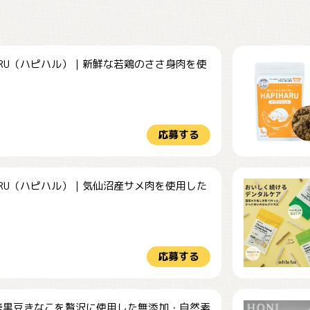
HARU（ハピハル）｜新鮮な若鶏のささ身肉を使
.
応募する
HARU（ハピハル）｜気仙沼産サメ肉を使用した
.
応募する
産黒豆きなこを贅沢に使用した無添加・自然素