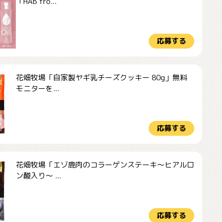
「HAB fro...
応募する
花畑牧場「自家製ヤギ乳チーズクッキー 80g」無料
モニターを...
応募する
花畑牧場「エゾ鹿肉のコラーゲンステーキ～ヒアルロ
ン酸入り～ ...
応募する