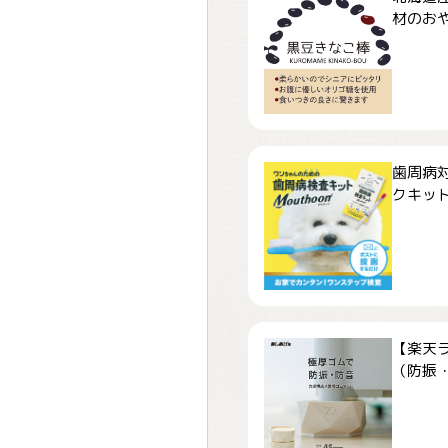
材のおや
歯周病
クキット「
【楽天
（防振・