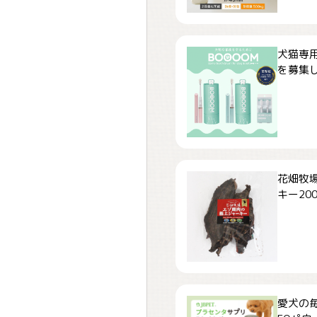
犬猫専用
を募集しま
花畑牧場
キー200.
愛犬の毎