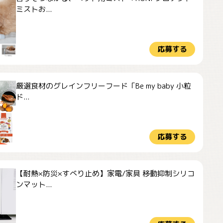
ミストお...
応募する
厳選食材のグレインフリーフード「Be my baby 小粒
ド...
応募する
【耐熱×防災×すべり止め】家電/家具 移動抑制シリコ
ンマット...