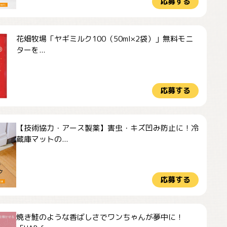
応募する
花畑牧場「ヤギミルク100（50ml×2袋）」無料モニ
ターを...
応募する
【技術協力・アース製薬】害虫・キズ凹み防止に！冷
蔵庫マットの...
応募する
焼き鮭のような香ばしさでワンちゃんが夢中に！