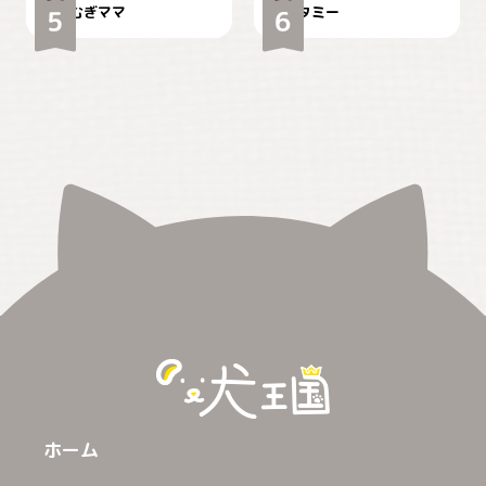
むぎママ
タミー
ホーム