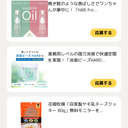
焼き鮭のような香ばしさでワンちゃ
んが夢中に！「HAB fro...
応募する
業務用レベルの強力消臭で快適空間
を実現！「消臭ビーズHARD...
応募する
花畑牧場「自家製ヤギ乳チーズクッ
キー 80g」無料モニターを...