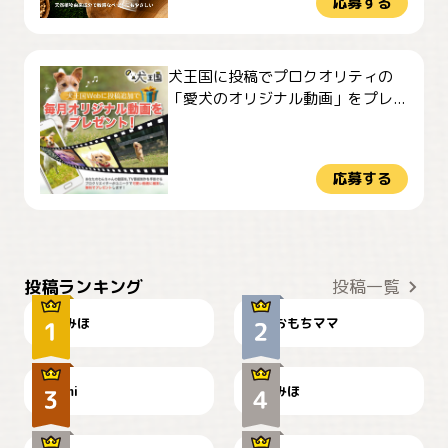
応募する
犬王国に投稿でプロクオリティの
「愛犬のオリジナル動画」をプレ...
応募する
おやつありますか？
今朝のおさんぽ
投稿ランキング
投稿一覧
みほ
おもちママ
可愛い？
見てるぞぉ
ドーベルマンのお友達邸に
mi
みほ
🌻とむぎ！
て