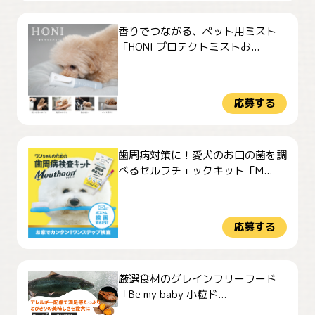
香りでつながる、ペット用ミスト
「HONI プロテクトミストお...
応募する
歯周病対策に！愛犬のお口の菌を調
べるセルフチェックキット「M...
応募する
厳選食材のグレインフリーフード
「Be my baby 小粒ド...