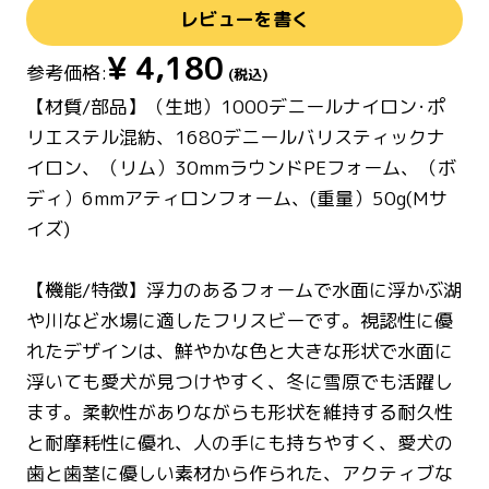
レビューを書く
¥
4,180
参考価格:
(税込)
【材質/部品】（生地）1000デニールナイロン･ポ
リエステル混紡、1680デニールバリスティックナ
イロン、（リム）30mmラウンドPEフォーム、（ボ
ディ）6mmアティロンフォーム、(重量）50g(Mサ
イズ)
【機能/特徴】浮力のあるフォームで水面に浮かぶ湖
や川など水場に適したフリスビーです。視認性に優
れたデザインは、鮮やかな色と大きな形状で水面に
浮いても愛犬が見つけやすく、冬に雪原でも活躍し
ます。柔軟性がありながらも形状を維持する耐久性
と耐摩耗性に優れ、人の手にも持ちやすく、愛犬の
歯と歯茎に優しい素材から作られた、アクティブな