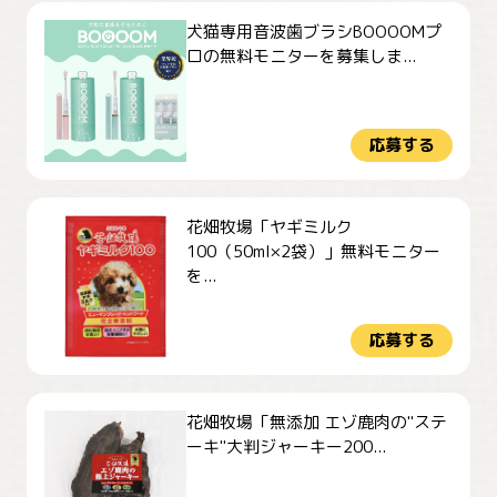
犬猫専用音波歯ブラシBOOOOMプ
ロの無料モニターを募集しま...
応募する
花畑牧場「ヤギミルク
100（50ml×2袋）」無料モニター
を...
応募する
花畑牧場「無添加 エゾ鹿肉の"ステ
ーキ"大判ジャーキー200...