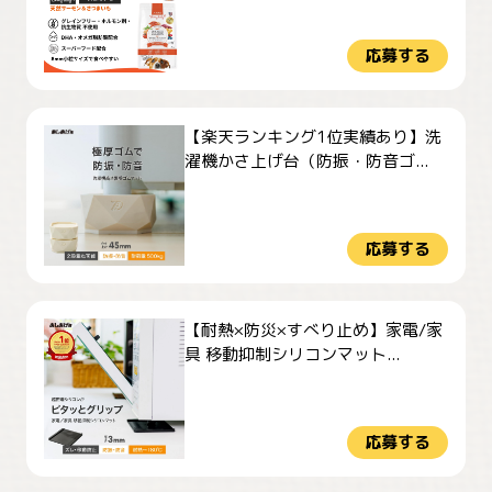
応募する
【楽天ランキング1位実績あり】洗
濯機かさ上げ台（防振・防音ゴ...
応募する
【耐熱×防災×すべり止め】家電/家
具 移動抑制シリコンマット...
応募する