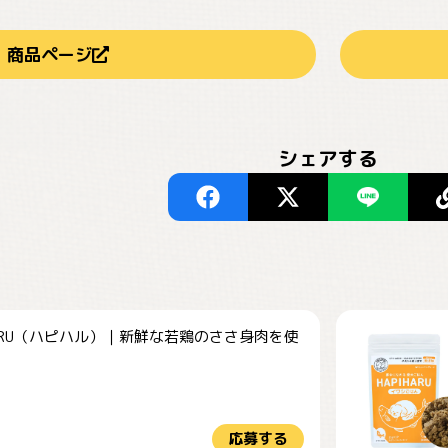
商品ページ
シェアする
HARU（ハピハル）｜新鮮な若鶏のささ身肉を使
.
応募する