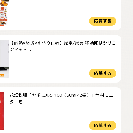
応募する
【耐熱×防災×すべり止め】家電/家具 移動抑制シリコ
ンマット...
応募する
花畑牧場「ヤギミルク100（50ml×2袋）」無料モニ
ターを...
応募する