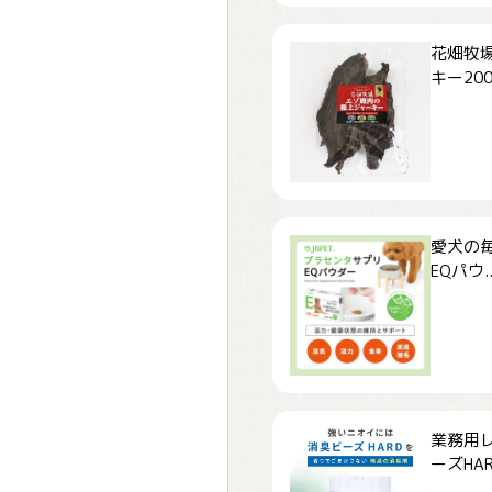
花畑牧場
キー200.
愛犬の毎
EQパウ..
業務用
ーズHARD