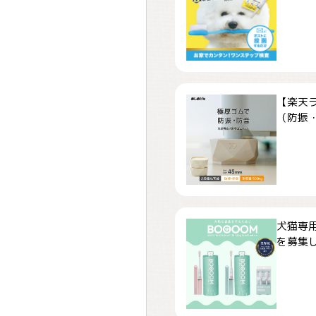
【楽天
（防振・
犬猫専用
を募集しま