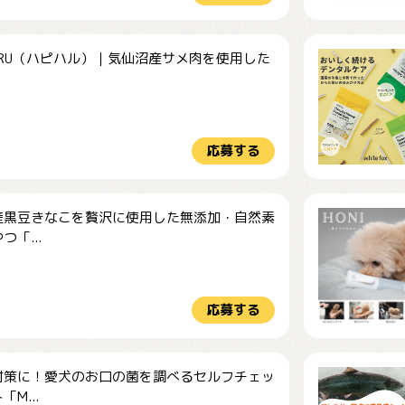
HARU（ハピハル）｜気仙沼産サメ肉を使用した
.
応募する
産黒豆きなこを贅沢に使用した無添加・自然素
つ「...
応募する
対策に！愛犬のお口の菌を調べるセルフチェッ
M...