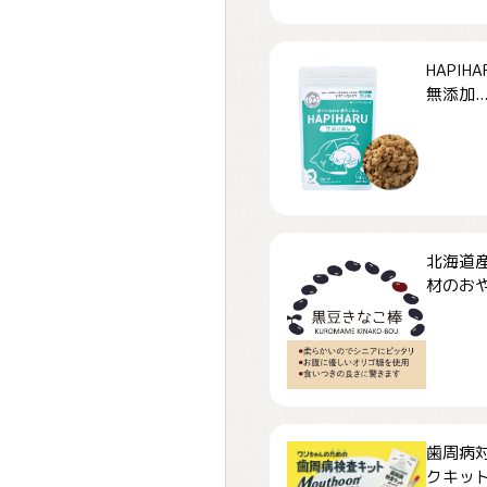
HAPI
無添加..
北海道
材のおや
歯周病
クキット「