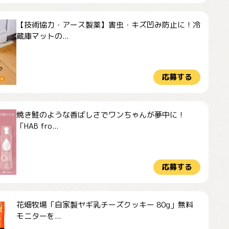
【技術協力・アース製薬】害虫・キズ凹み防止に！冷
蔵庫マットの...
応募する
焼き鮭のような香ばしさでワンちゃんが夢中に！
「HAB fro...
応募する
花畑牧場「自家製ヤギ乳チーズクッキー 80g」無料
モニターを...