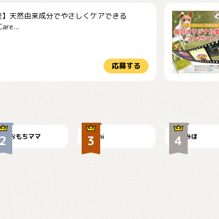
産】天然由来成分でやさしくケアできる
re...
応募する
今朝のおさんぽ
可愛い？
見てるぞぉ
おもちママ
mi
みほ