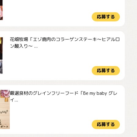
応募する
花畑牧場「エゾ鹿肉のコラーゲンステーキ～ヒアルロ
ン酸入り～ ...
応募する
厳選食材のグレインフリーフード「Be my baby グレ
イ...
応募する