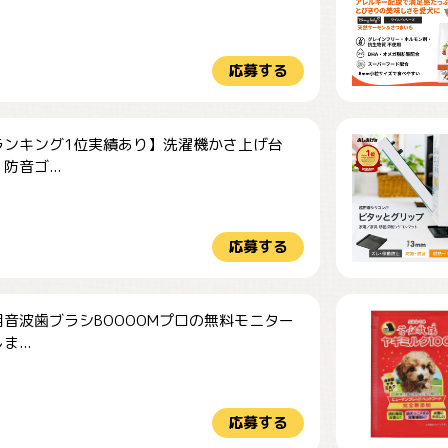
応募する
ランキング1位実績あり】洗濯機かさ上げ台
防音ゴ...
応募する
音波歯ブラシBOOOOMプロの無料モニター
...
応募する