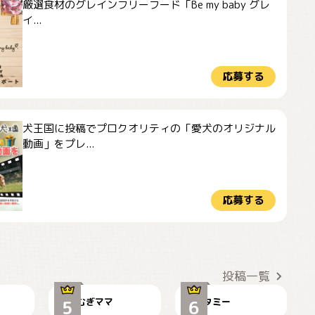
厳選食材のグレインフリーフード「Be my baby グレ
イ...
応募する
犬王国に投稿でプロクオリティの「愛犬のオリジナル
動画」をプレ...
応募する
ドーベルマンのお友
🌻とむぎ！
達邸にて
投稿一覧
むぎママ
タミー