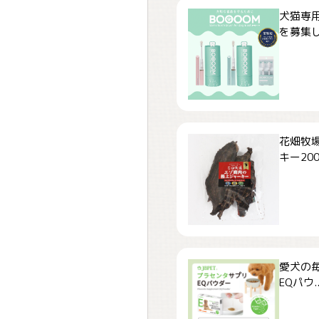
犬猫専用
を募集しま
花畑牧場
キー200.
愛犬の毎
EQパウ..