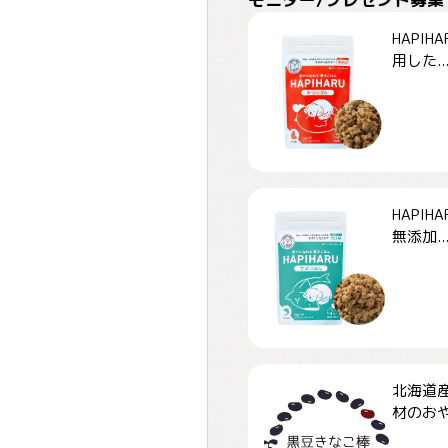
HAPI
用した..
HAPI
無添加..
北海道
材のおや