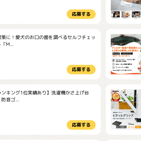
応募する
対策に！愛犬のお口の菌を調べるセルフチェッ
M...
応募する
ランキング1位実績あり】洗濯機かさ上げ台
防音ゴ...
応募する