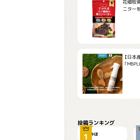
花畑牧場
ニターを募
【日本
「MBPLCa
おやつありますか？
投稿ランキング
みほ