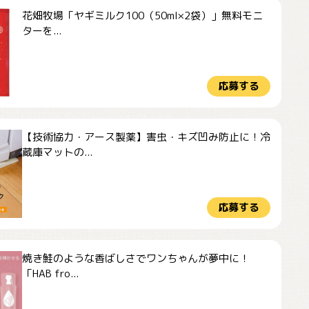
花畑牧場「ヤギミルク100（50ml×2袋）」無料モニ
ターを...
応募する
【技術協力・アース製薬】害虫・キズ凹み防止に！冷
蔵庫マットの...
応募する
焼き鮭のような香ばしさでワンちゃんが夢中に！
「HAB fro...