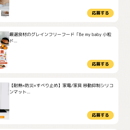
応募する
厳選食材のグレインフリーフード「Be my baby 小粒
ド...
応募する
【耐熱×防災×すべり止め】家電/家具 移動抑制シリコ
ンマット...
応募する