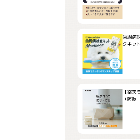
歯周病
クキット「
【楽天
（防振・