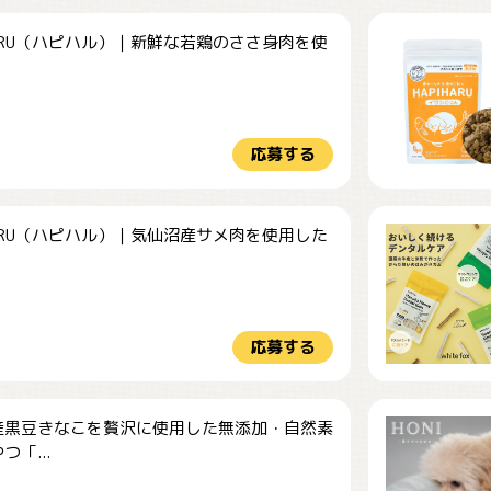
HARU（ハピハル）｜新鮮な若鶏のささ身肉を使
.
応募する
HARU（ハピハル）｜気仙沼産サメ肉を使用した
.
応募する
産黒豆きなこを贅沢に使用した無添加・自然素
つ「...