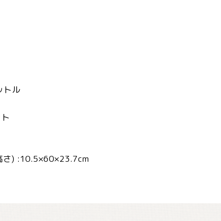
リットル
ット
 :10.5×60×23.7cm