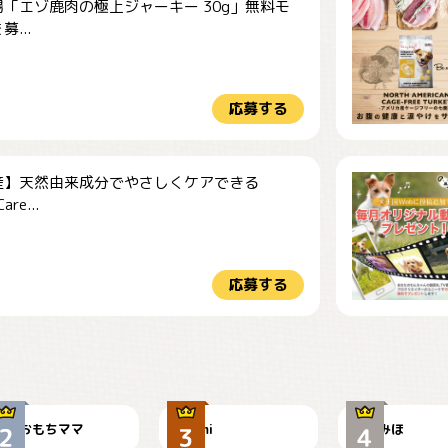
「エゾ鹿肉の極上ジャーキー 30g」無料モ
...
応募する
産】天然由来成分でやさしくケアできる
re...
応募する
今朝のおさんぽ
可愛い？
見てるぞぉ
おもちママ
mi
みほ