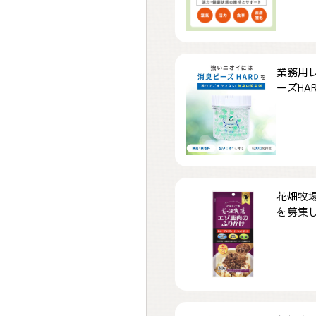
業務用
ーズHARD
花畑牧場
を募集しま