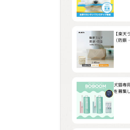
【楽天
（防振・
犬猫専用
を募集しま