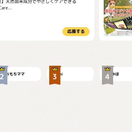
産】天然由来成分でやさしくケアできる
re...
応募する
今朝のおさんぽ
可愛い？
見てるぞぉ
おもちママ
mi
みほ