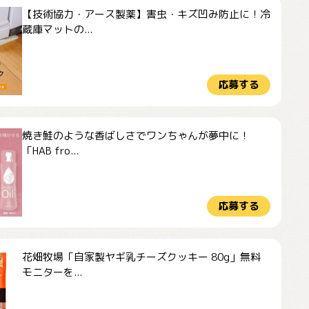
【技術協力・アース製薬】害虫・キズ凹み防止に！冷
蔵庫マットの...
応募する
焼き鮭のような香ばしさでワンちゃんが夢中に！
「HAB fro...
応募する
花畑牧場「自家製ヤギ乳チーズクッキー 80g」無料
モニターを...