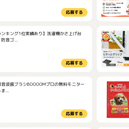
応募する
ランキング1位実績あり】洗濯機かさ上げ台
防音ゴ...
応募する
音波歯ブラシBOOOOMプロの無料モニター
...
応募する