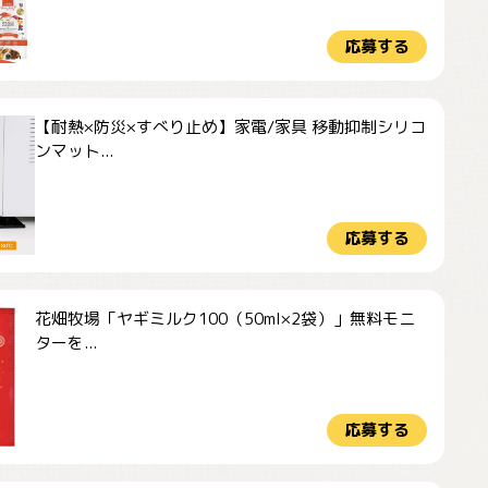
応募する
【耐熱×防災×すべり止め】家電/家具 移動抑制シリコ
ンマット...
応募する
花畑牧場「ヤギミルク100（50ml×2袋）」無料モニ
ターを...
応募する