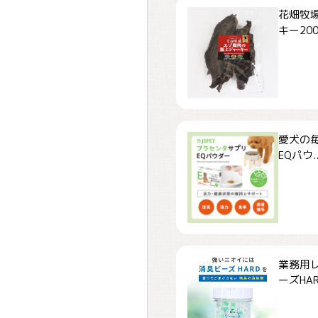
花畑牧場
キー200.
愛犬の毎
EQパウ..
業務用
ーズHARD