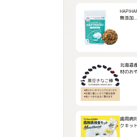
HAPI
無添加..
北海道
材のおや
歯周病
クキット「