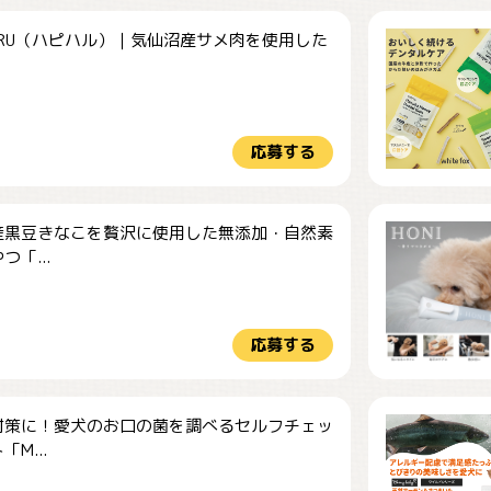
HARU（ハピハル）｜気仙沼産サメ肉を使用した
.
応募する
産黒豆きなこを贅沢に使用した無添加・自然素
つ「...
応募する
対策に！愛犬のお口の菌を調べるセルフチェッ
M...