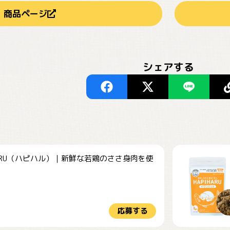
商品ページ
シェアする
HARU（ハピハル）｜新鮮な若鶏のささ身肉を使
.
応募する