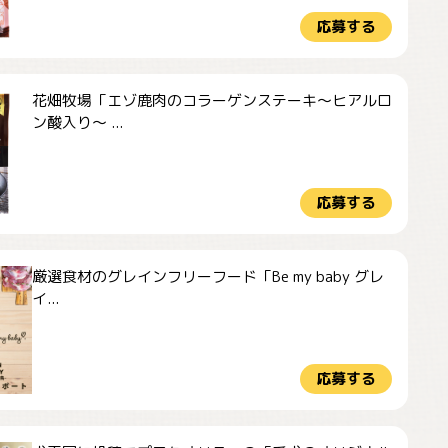
応募する
花畑牧場「エゾ鹿肉のコラーゲンステーキ～ヒアルロ
ン酸入り～ ...
応募する
厳選食材のグレインフリーフード「Be my baby グレ
イ...
応募する