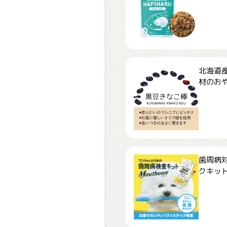
北海道
材のおや
歯周病
クキット「