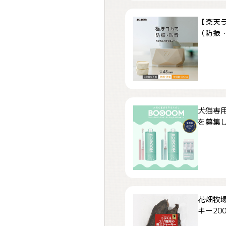
【楽天
（防振・
犬猫専用
を募集しま
花畑牧場
キー200.