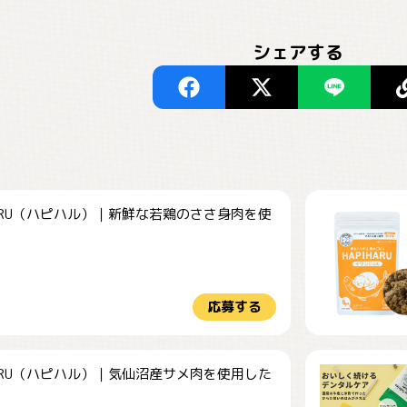
シェアする
HARU（ハピハル）｜新鮮な若鶏のささ身肉を使
.
応募する
HARU（ハピハル）｜気仙沼産サメ肉を使用した
.