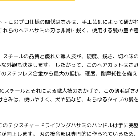
ット - このプロ仕様の間伐はさみは、手工芸師によって研
、これらのヘアハサミの刃は非常に鋭く、使用する髪の量や
質 - スチールの品質と優れた職人技が、硬度、鋭さ、切れ
な外観も決定します。 したがって、このヘアカットはさみ
てのステンレス合金から最大の抵抗、硬度、耐摩耗性を備え
440Cスチールとそれによる職人技のおかげで、この薄毛ば
の薄毛はさみは、使いやすく、犬や猫など、あらゆるタイプの
 - このテクスチャードライジングハサミのハンドルは手に
性が向上します。 刃の接合部は専門的に作られているため