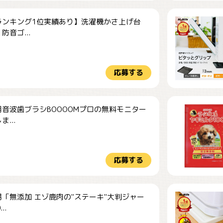
ランキング1位実績あり】洗濯機かさ上げ台
防音ゴ...
応募する
音波歯ブラシBOOOOMプロの無料モニター
...
応募する
「無添加 エゾ鹿肉の"ステーキ"大判ジャー
..