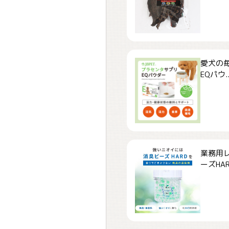
愛犬の毎
EQパウ..
業務用
ーズHARD