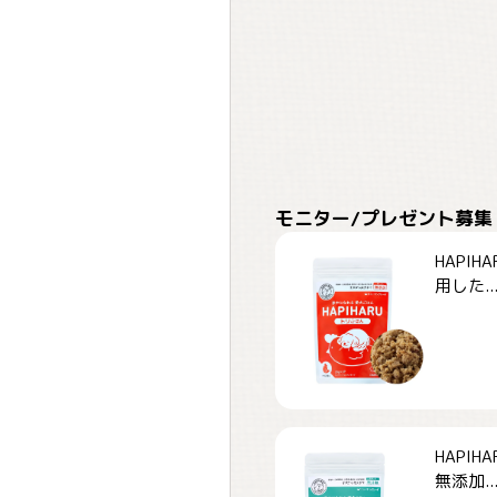
モニター/プレゼント募集
HAPI
用した..
HAPI
無添加..