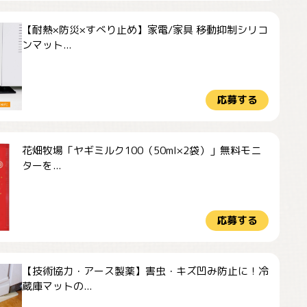
【耐熱×防災×すべり止め】家電/家具 移動抑制シリコ
ンマット...
応募する
花畑牧場「ヤギミルク100（50ml×2袋）」無料モニ
ターを...
応募する
【技術協力・アース製薬】害虫・キズ凹み防止に！冷
蔵庫マットの...