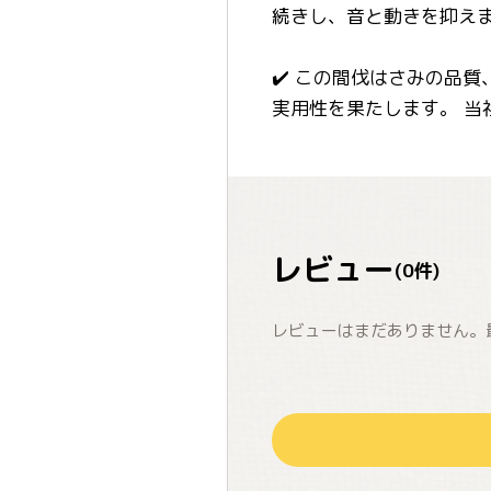
続きし、音と動きを抑え
✔️ この間伐はさみの品
実用性を果たします。 当
レビュー
(
0
件)
レビューはまだありません。