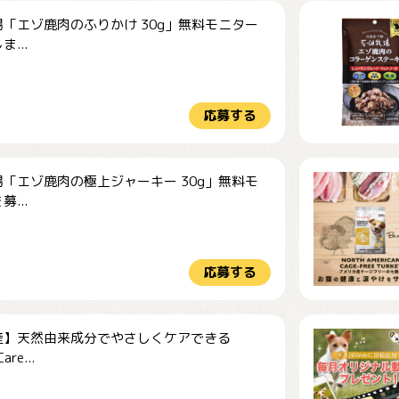
「エゾ鹿肉のふりかけ 30g」無料モニター
...
応募する
「エゾ鹿肉の極上ジャーキー 30g」無料モ
...
応募する
産】天然由来成分でやさしくケアできる
re...