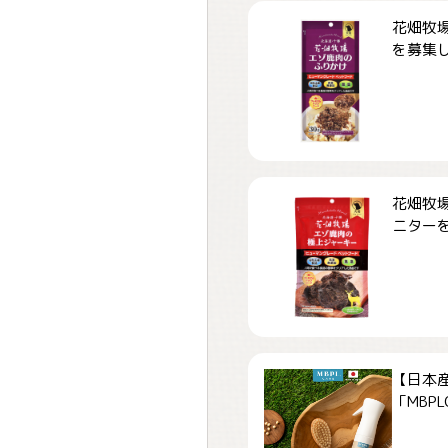
花畑牧場
を募集しま
花畑牧場
ニターを募
【日本
「MBPLCa