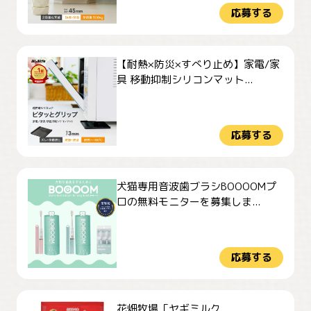
応募する
【耐熱×防災×すべり止め】家電/家
具 移動抑制シリコンマット...
応募する
犬猫専用音波歯ブラシBOOOOMプ
ロの無料モニターを募集しま...
応募する
花畑牧場「ヤギミルク