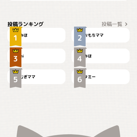
おやつありますか？
今朝のおさんぽ
投稿ランキング
投稿一覧
みほ
おもちママ
可愛い？
見てるぞぉ
ドーベルマンのお友達邸に
mi
みほ
🌻とむぎ！
て
むぎママ
タミー