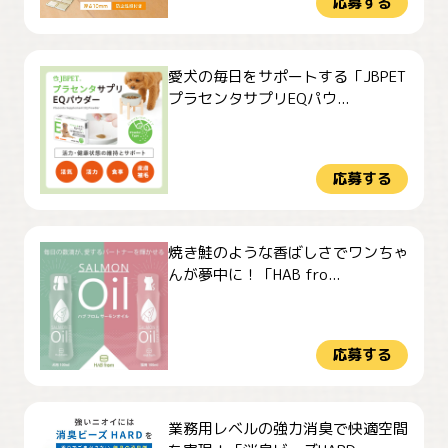
応募する
愛犬の毎日をサポートする「JBPET
プラセンタサプリEQパウ...
応募する
焼き鮭のような香ばしさでワンちゃ
んが夢中に！「HAB fro...
応募する
業務用レベルの強力消臭で快適空間