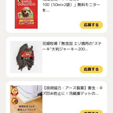
100（50ml×2袋）」無料モニター
を...
応募する
花畑牧場「無添加 エゾ鹿肉の"ステ
ーキ"大判ジャーキー200...
応募する
【技術協力・アース製薬】害虫・キ
ズ凹み防止に！冷蔵庫マットの...