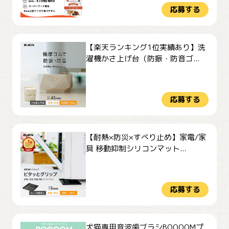
応募する
【楽天ランキング1位実績あり】洗
濯機かさ上げ台（防振・防音ゴ...
応募する
【耐熱×防災×すべり止め】家電/家
具 移動抑制シリコンマット...
応募する
犬猫専用音波歯ブラシBOOOOMプ