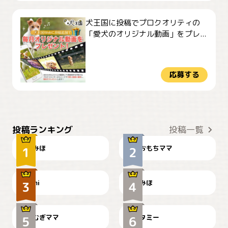
犬王国に投稿でプロクオリティの
「愛犬のオリジナル動画」をプレ...
応募する
おやつありますか？
今朝のおさんぽ
投稿ランキング
投稿一覧
みほ
おもちママ
可愛い？
見てるぞぉ
ドーベルマンのお友達邸に
mi
みほ
🌻とむぎ！
て
むぎママ
タミー