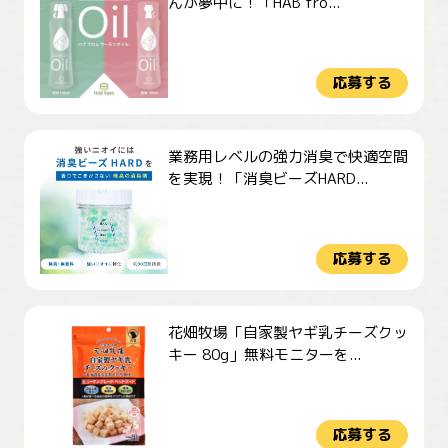
んが夢中に！「HAB fro...
応募する
業務用レベルの強力消臭で快適空間
を実現！「消臭ビーズHARD...
応募する
花畑牧場「自家製ヤギ乳チーズクッ
キー 80g」無料モニターを...
応募する