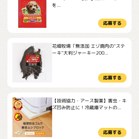
を...
応募する
花畑牧場「無添加 エゾ鹿肉の"ステ
ーキ"大判ジャーキー200...
応募する
【技術協力・アース製薬】害虫・キ
ズ凹み防止に！冷蔵庫マットの...
応募する