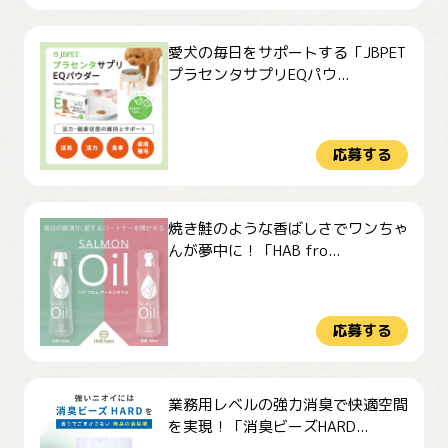
愛犬の毎日をサポートする「JBPET
プラセンタサプリEQパウ...
応募する
焼き鮭のような香ばしさでワンちゃ
んが夢中に！「HAB fro...
応募する
業務用レベルの強力消臭で快適空間
を実現！「消臭ビーズHARD...