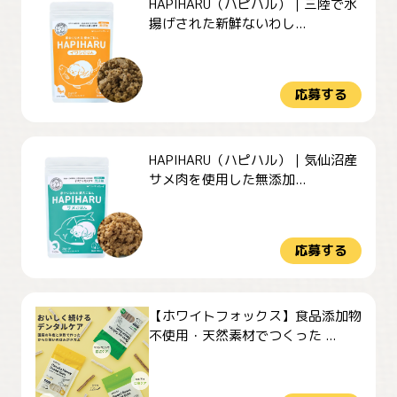
HAPIHARU（ハピハル）｜三陸で水
揚げされた新鮮ないわし...
応募する
HAPIHARU（ハピハル）｜気仙沼産
サメ肉を使用した無添加...
応募する
【ホワイトフォックス】食品添加物
不使用・天然素材でつくった ...