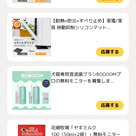
【耐熱×防災×すべり止め】家電/家
具 移動抑制シリコンマット...
応募する
犬猫専用音波歯ブラシBOOOOMプ
ロの無料モニターを募集しま...
応募する
花畑牧場「ヤギミルク
100（50ml×2袋）」無料モニター