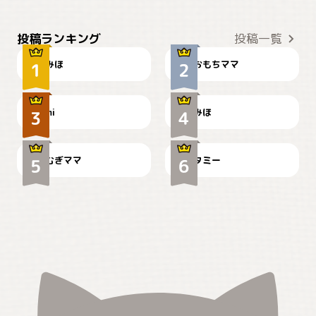
おやつありますか？
今朝のおさんぽ
投稿ランキング
投稿一覧
みほ
おもちママ
可愛い？
見てるぞぉ
ドーベルマンのお友達邸に
mi
みほ
🌻とむぎ！
て
むぎママ
タミー