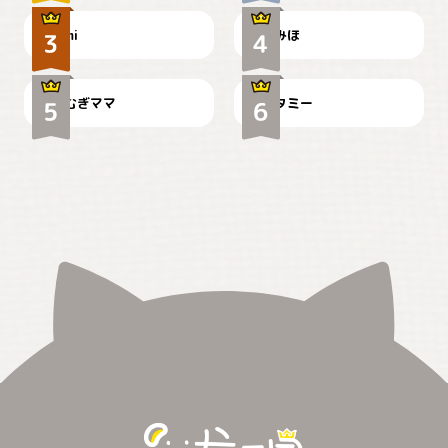
ドーベルマンのお友達邸に
mi
みほ
🌻とむぎ！
て
むぎママ
タミー