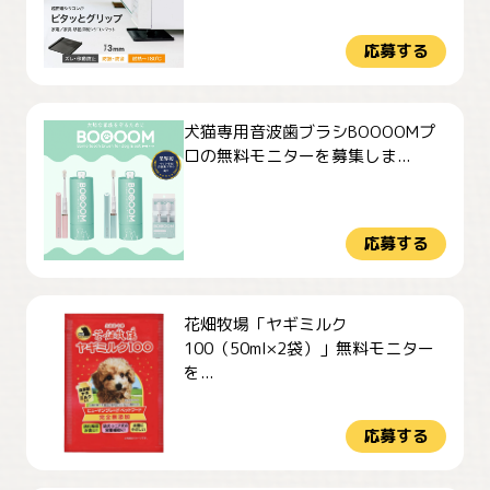
応募する
犬猫専用音波歯ブラシBOOOOMプ
ロの無料モニターを募集しま...
応募する
花畑牧場「ヤギミルク
100（50ml×2袋）」無料モニター
を...
応募する