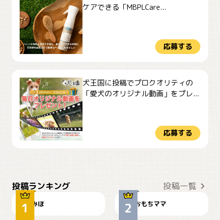
ケアできる「MBPLCare...
応募する
犬王国に投稿でプロクオリティの
「愛犬のオリジナル動画」をプレ...
応募する
おやつありますか？
今朝のおさんぽ
投稿ランキング
投稿一覧
みほ
おもちママ
可愛い？
見てるぞぉ