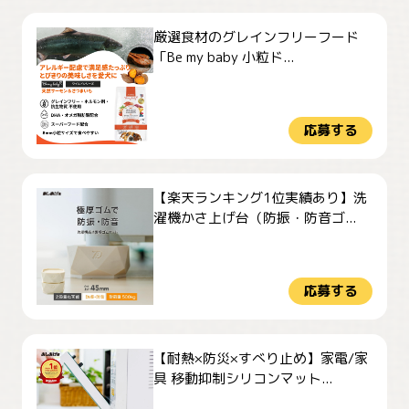
厳選食材のグレインフリーフード
「Be my baby 小粒ド...
応募する
【楽天ランキング1位実績あり】洗
濯機かさ上げ台（防振・防音ゴ...
応募する
【耐熱×防災×すべり止め】家電/家
具 移動抑制シリコンマット...