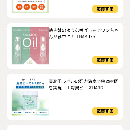
応募する
焼き鮭のような香ばしさでワンちゃ
んが夢中に！「HAB fro...
応募する
業務用レベルの強力消臭で快適空間
を実現！「消臭ビーズHARD...
応募する