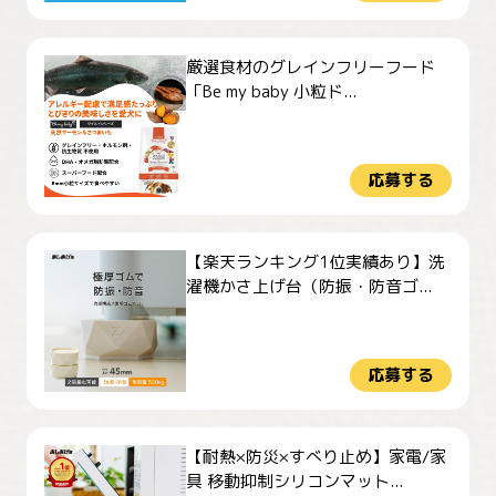
厳選食材のグレインフリーフード
「Be my baby 小粒ド...
応募する
【楽天ランキング1位実績あり】洗
濯機かさ上げ台（防振・防音ゴ...
応募する
【耐熱×防災×すべり止め】家電/家
具 移動抑制シリコンマット...