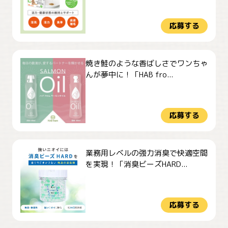
応募する
焼き鮭のような香ばしさでワンちゃ
んが夢中に！「HAB fro...
応募する
業務用レベルの強力消臭で快適空間
を実現！「消臭ビーズHARD...
応募する