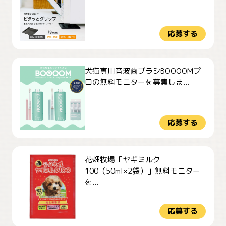
応募する
犬猫専用音波歯ブラシBOOOOMプ
ロの無料モニターを募集しま...
応募する
花畑牧場「ヤギミルク
100（50ml×2袋）」無料モニター
を...
応募する