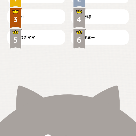
ドーベルマンのお友達邸に
mi
みほ
🌻とむぎ！
て
むぎママ
タミー