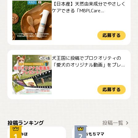
【日本産】天然由来成分でやさしく
ケアできる「MBPLCare...
応募する
犬王国に投稿でプロクオリティの
「愛犬のオリジナル動画」をプレ...
応募する
おやつありますか？
今朝のおさんぽ
投稿ランキング
投稿一覧
みほ
おもちママ
可愛い？
見てるぞぉ