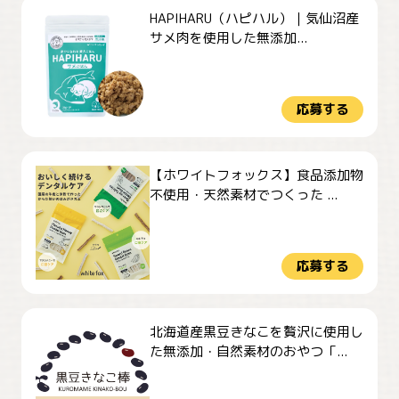
HAPIHARU（ハピハル）｜気仙沼産
サメ肉を使用した無添加...
応募する
【ホワイトフォックス】食品添加物
不使用・天然素材でつくった ...
応募する
北海道産黒豆きなこを贅沢に使用し
た無添加・自然素材のおやつ「...