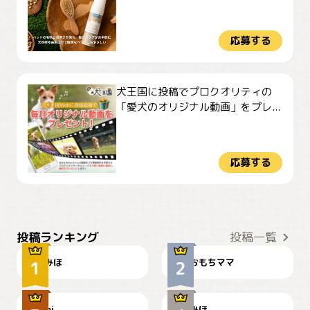
応募する
犬王国に投稿でプロクオリティの
「愛犬のオリジナル動画」をプレ...
応募する
おやつありますか？
今朝のおさんぽ
投稿ランキング
投稿一覧
みほ
おもちママ
可愛い？
見てるぞぉ
ドーベルマンのお友達邸に
mi
みほ