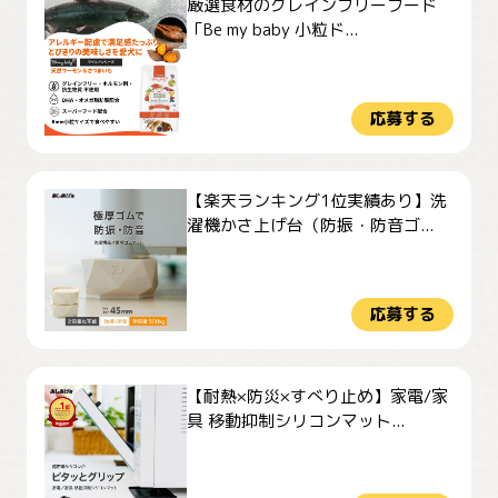
厳選食材のグレインフリーフード
「Be my baby 小粒ド...
応募する
【楽天ランキング1位実績あり】洗
濯機かさ上げ台（防振・防音ゴ...
応募する
【耐熱×防災×すべり止め】家電/家
具 移動抑制シリコンマット...