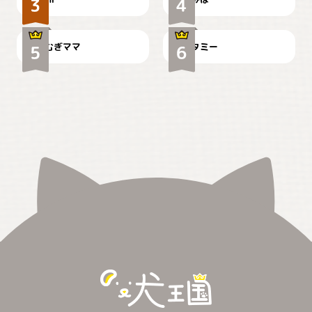
🌻とむぎ！
て
むぎママ
タミー