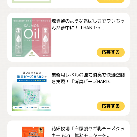
焼き鮭のような香ばしさでワンちゃ
んが夢中に！「HAB fro...
応募する
業務用レベルの強力消臭で快適空間
を実現！「消臭ビーズHARD...
応募する
花畑牧場「自家製ヤギ乳チーズクッ
キー 80g」無料モニターを...