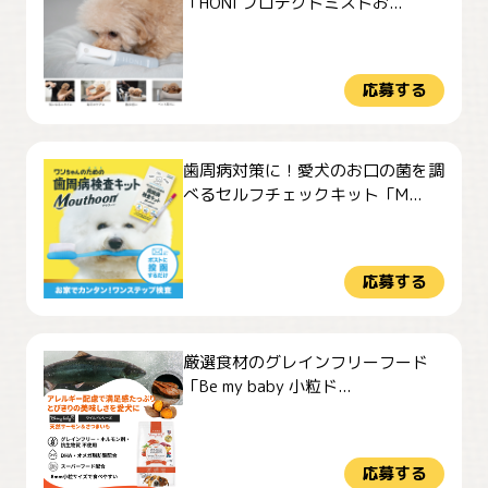
「HONI プロテクトミストお...
応募する
歯周病対策に！愛犬のお口の菌を調
べるセルフチェックキット「M...
応募する
厳選食材のグレインフリーフード
「Be my baby 小粒ド...
応募する