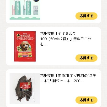
応募する
花畑牧場「ヤギミルク
100（50ml×2袋）」無料モニター
を...
応募する
花畑牧場「無添加 エゾ鹿肉の"ステ
ーキ"大判ジャーキー200...
応募する