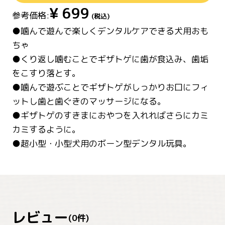
¥
699
参考価格:
(税込)
●噛んで遊んで楽しくデンタルケアできる犬用おも
ちゃ
●くり返し噛むことでギザトゲに歯が食込み、歯垢
をこすり落とす。
●噛んで遊ぶことでギザトゲがしっかりお口にフィ
ットし歯と歯ぐきのマッサージになる。
●ギザトゲのすきまにおやつを入れればさらにカミ
カミするように。
●超小型・小型犬用のボーン型デンタル玩具。
レビュー
(
0
件)