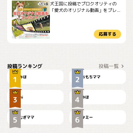
犬王国に投稿でプロクオリティの
「愛犬のオリジナル動画」をプレ...
応募する
おやつありますか？
今朝のおさんぽ
投稿ランキング
投稿一覧
みほ
おもちママ
可愛い？
見てるぞぉ
ドーベルマンのお友達邸に
mi
みほ
🌻とむぎ！
て
むぎママ
タミー