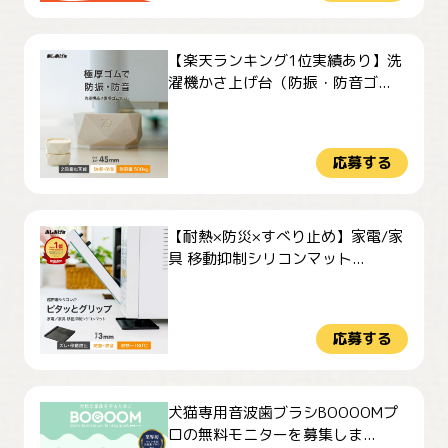
【楽天ランキング1位実績あり】洗
濯機かさ上げ台（防振・防音ゴ...
応募する
【耐熱×防災×すべり止め】家電/家
具 移動抑制シリコンマット...
応募する
犬猫専用音波歯ブラシBOOOOMプ
ロの無料モニターを募集しま...