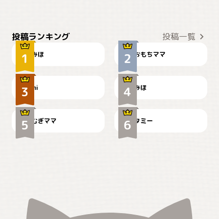
おやつありますか？
今朝のおさんぽ
投稿ランキング
投稿一覧
みほ
おもちママ
可愛い？
見てるぞぉ
ドーベルマンのお友達邸に
mi
みほ
🌻とむぎ！
て
むぎママ
タミー