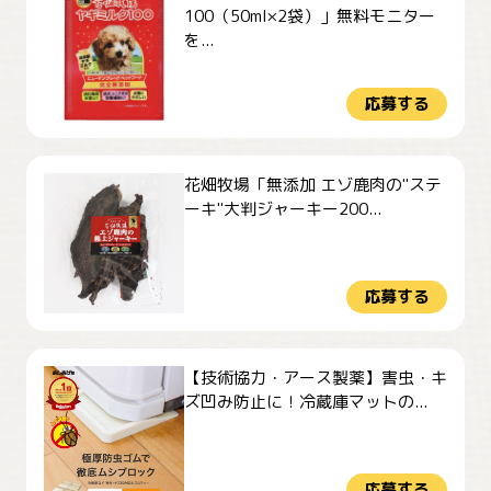
100（50ml×2袋）」無料モニター
を...
応募する
花畑牧場「無添加 エゾ鹿肉の"ステ
ーキ"大判ジャーキー200...
応募する
【技術協力・アース製薬】害虫・キ
ズ凹み防止に！冷蔵庫マットの...
応募する