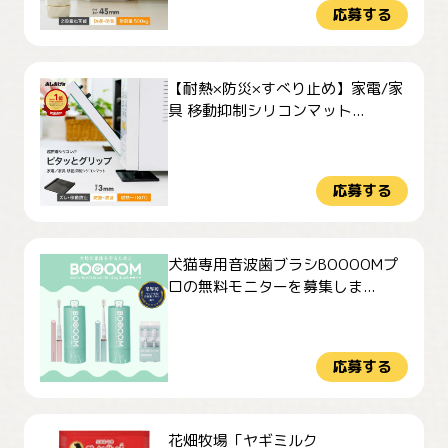
応募する
【耐熱×防災×すべり止め】家電/家
具 移動抑制シリコンマット...
応募する
犬猫専用音波歯ブラシBOOOOMプ
ロの無料モニターを募集しま...
応募する
花畑牧場「ヤギミルク