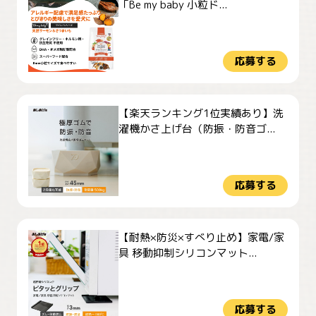
「Be my baby 小粒ド...
応募する
【楽天ランキング1位実績あり】洗
濯機かさ上げ台（防振・防音ゴ...
応募する
【耐熱×防災×すべり止め】家電/家
具 移動抑制シリコンマット...
応募する