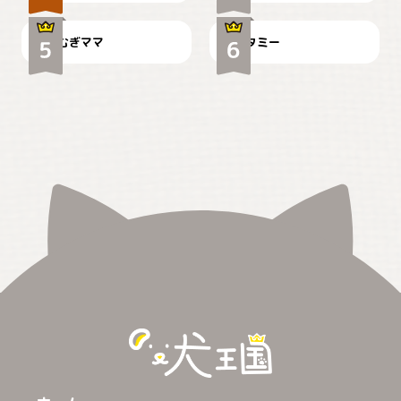
むぎママ
タミー