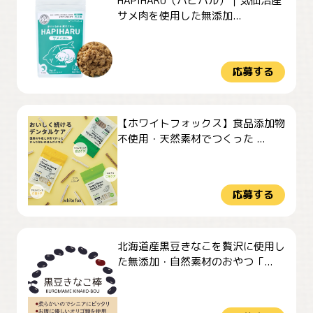
HAPIHARU（ハピハル）｜気仙沼産
サメ肉を使用した無添加...
応募する
【ホワイトフォックス】食品添加物
不使用・天然素材でつくった ...
応募する
北海道産黒豆きなこを贅沢に使用し
た無添加・自然素材のおやつ「...