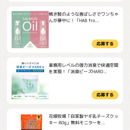
焼き鮭のような香ばしさでワンちゃ
んが夢中に！「HAB fro...
応募する
業務用レベルの強力消臭で快適空間
を実現！「消臭ビーズHARD...
応募する
花畑牧場「自家製ヤギ乳チーズクッ
キー 80g」無料モニターを...