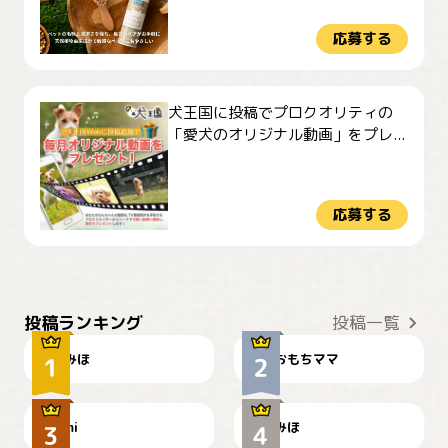
応募する
犬王国に投稿でプロクオリティの
「愛犬のオリジナル動画」をプレ...
応募する
おやつありますか？
今朝のおさんぽ
投稿ランキング
投稿一覧
みほ
おもちママ
可愛い？
見てるぞぉ
ドーベルマンのお友達邸に
mi
みほ
🌻とむぎ！
て