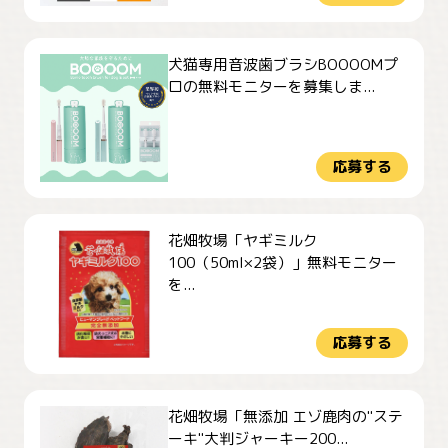
犬猫専用音波歯ブラシBOOOOMプ
ロの無料モニターを募集しま...
応募する
花畑牧場「ヤギミルク
100（50ml×2袋）」無料モニター
を...
応募する
花畑牧場「無添加 エゾ鹿肉の"ステ
ーキ"大判ジャーキー200...