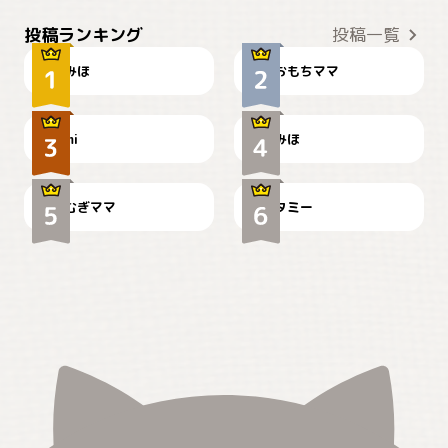
おやつありますか？
今朝のおさんぽ
投稿ランキング
投稿一覧
みほ
おもちママ
可愛い？
見てるぞぉ
ドーベルマンのお友達邸に
mi
みほ
🌻とむぎ！
て
むぎママ
タミー