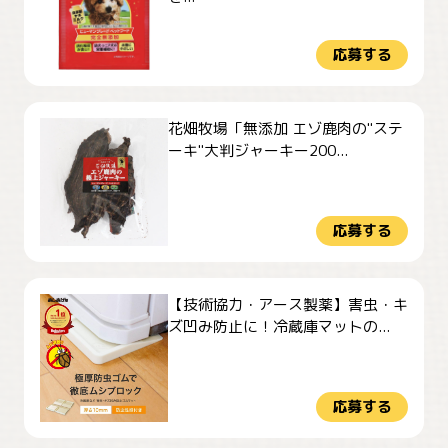
応募する
花畑牧場「無添加 エゾ鹿肉の"ステ
ーキ"大判ジャーキー200...
応募する
【技術協力・アース製薬】害虫・キ
ズ凹み防止に！冷蔵庫マットの...
応募する