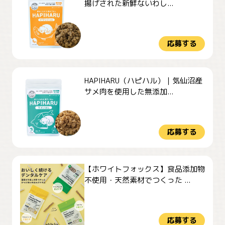
揚げされた新鮮ないわし...
応募する
HAPIHARU（ハピハル）｜気仙沼産
サメ肉を使用した無添加...
応募する
【ホワイトフォックス】食品添加物
不使用・天然素材でつくった ...
応募する