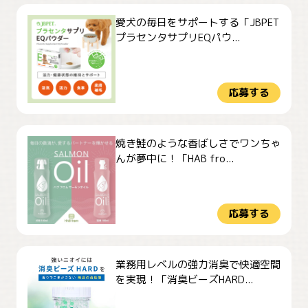
愛犬の毎日をサポートする「JBPET
プラセンタサプリEQパウ...
応募する
焼き鮭のような香ばしさでワンちゃ
んが夢中に！「HAB fro...
応募する
業務用レベルの強力消臭で快適空間
を実現！「消臭ビーズHARD...