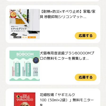
【耐熱×防災×すべり止め】家電/家
具 移動抑制シリコンマット...
応募する
犬猫専用音波歯ブラシBOOOOMプ
ロの無料モニターを募集しま...
応募する
花畑牧場「ヤギミルク
100（50ml×2袋）」無料モニター
を...