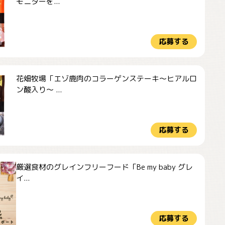
モニターを...
応募する
花畑牧場「エゾ鹿肉のコラーゲンステーキ～ヒアルロ
ン酸入り～ ...
応募する
厳選食材のグレインフリーフード「Be my baby グレ
イ...
応募する