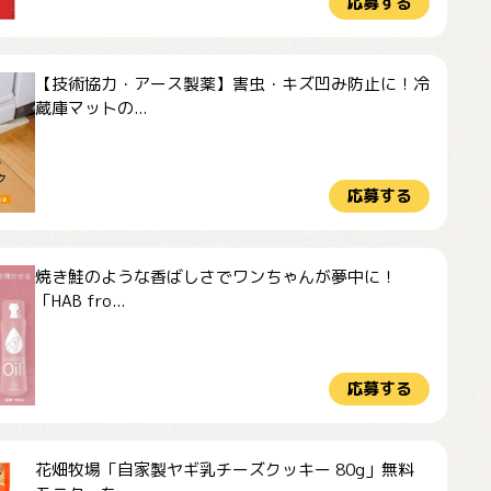
応募する
【技術協力・アース製薬】害虫・キズ凹み防止に！冷
蔵庫マットの...
応募する
焼き鮭のような香ばしさでワンちゃんが夢中に！
「HAB fro...
応募する
花畑牧場「自家製ヤギ乳チーズクッキー 80g」無料