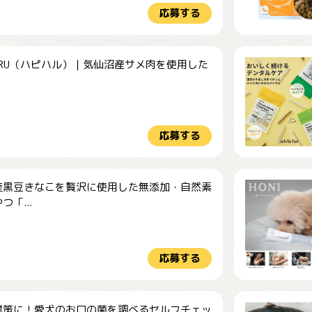
応募する
HARU（ハピハル）｜気仙沼産サメ肉を使用した
.
応募する
産黒豆きなこを贅沢に使用した無添加・自然素
つ「...
応募する
対策に！愛犬のお口の菌を調べるセルフチェッ