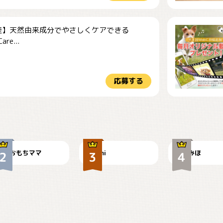
産】天然由来成分でやさしくケアできる
re...
応募する
今朝のおさんぽ
可愛い？
見てるぞぉ
おもちママ
mi
みほ