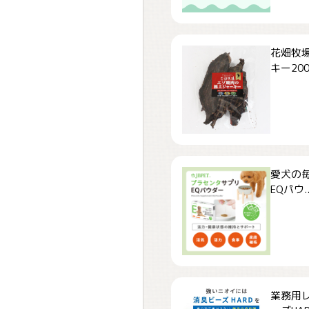
花畑牧場
キー200.
愛犬の毎
EQパウ..
業務用