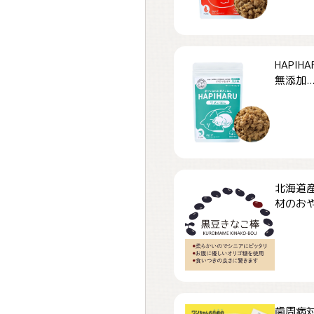
HAPI
無添加..
北海道
材のおや
歯周病