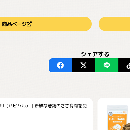
商品ページ
シェアする
HARU（ハピハル）｜新鮮な若鶏のささ身肉を使
.