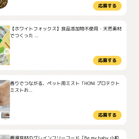
応募する
【ホワイトフォックス】食品添加物不使用・天然素材
でつくった ...
応募する
香りでつながる、ペット用ミスト「HONI プロテクト
ミストお...
応募する
厳選食材のグレインフリーフード「Be my baby 小粒