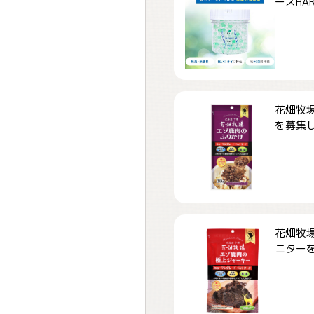
ーズHARD
花畑牧場
を募集しま
花畑牧場
ニターを募