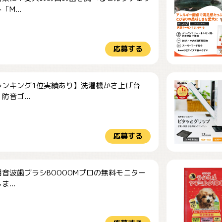
M...
応募する
ランキング1位実績あり】洗濯機かさ上げ台
防音ゴ...
応募する
音波歯ブラシBOOOOMプロの無料モニター
...