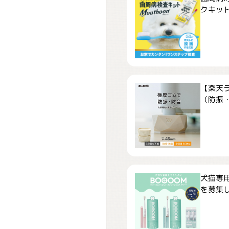
クキット「
【楽天
（防振・
犬猫専用
を募集しま