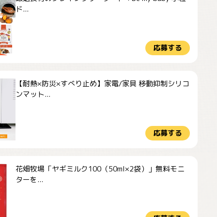
ド...
応募する
【耐熱×防災×すべり止め】家電/家具 移動抑制シリコ
ンマット...
応募する
花畑牧場「ヤギミルク100（50ml×2袋）」無料モニ
ターを...