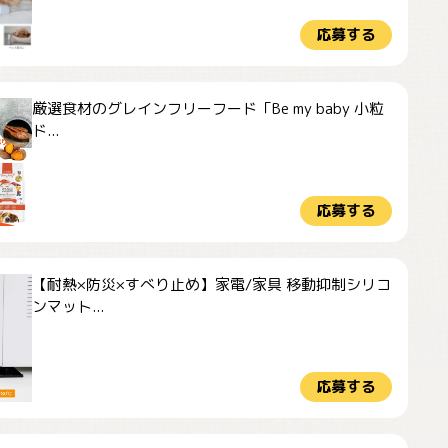
応募する
厳選食材のグレインフリーフード「Be my baby 小粒
ド...
応募する
【耐熱×防災×すべり止め】家電/家具 移動抑制シリコ
ンマット...
応募する