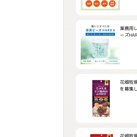
業務用
ーズHARD
花畑牧場
を募集しま
花畑牧場