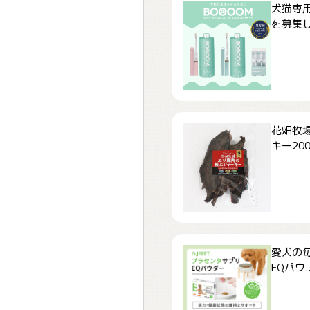
犬猫専用
を募集しま
花畑牧場
キー200.
愛犬の毎
EQパウ..