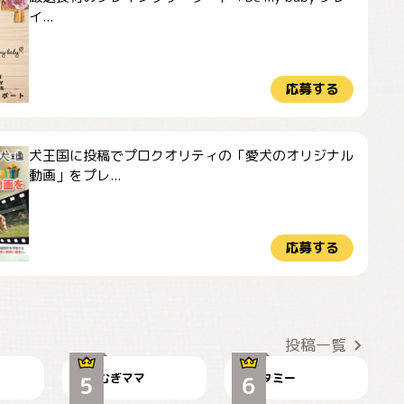
イ...
応募する
犬王国に投稿でプロクオリティの「愛犬のオリジナル
動画」をプレ...
応募する
ドーベルマンのお友
🌻とむぎ！
達邸にて
投稿一覧
むぎママ
タミー