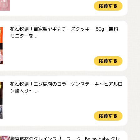
応募する
花畑牧場「自家製ヤギ乳チーズクッキー 80g」無料
モニターを...
応募する
花畑牧場「エゾ鹿肉のコラーゲンステーキ～ヒアルロ
ン酸入り～ ...
応募する
厳選食材のグレインフリーフード「Be my baby グレ