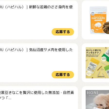
HARU（ハピハル）｜新鮮な若鶏のささ身肉を使
.
応募する
HARU（ハピハル）｜気仙沼産サメ肉を使用した
.
応募する
産黒豆きなこを贅沢に使用した無添加・自然素
つ「...