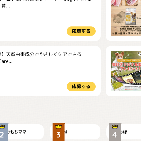
...
応募する
産】天然由来成分でやさしくケアできる
re...
応募する
今朝のおさんぽ
可愛い？
見てるぞぉ
おもちママ
mi
みほ