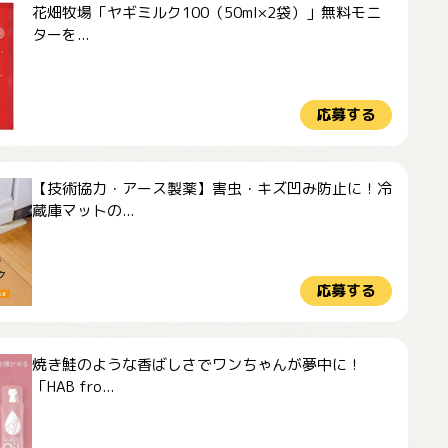
花畑牧場「ヤギミルク100（50ml×2袋）」無料モニ
ターを...
応募する
【技術協力・アース製薬】害虫・キズ凹み防止に！冷
蔵庫マットの...
応募する
焼き鮭のような香ばしさでワンちゃんが夢中に！
「HAB fro...