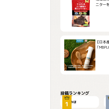
ニターを募
【日本
「MBPLCa
おやつありますか？
投稿ランキング
みほ