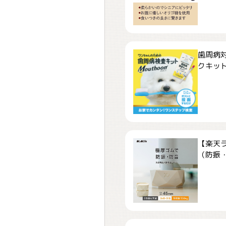
歯周病
クキット「
【楽天
（防振・