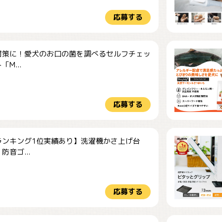
応募する
対策に！愛犬のお口の菌を調べるセルフチェッ
M...
応募する
ランキング1位実績あり】洗濯機かさ上げ台
防音ゴ...
応募する