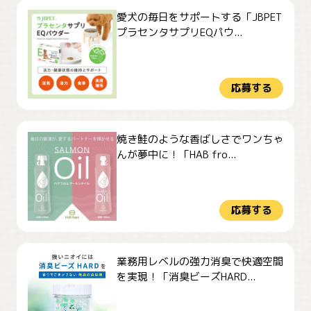
愛犬の毎日をサポートする「JBPET
プラセンタサプリEQパウ...
応募する
焼き鮭のような香ばしさでワンちゃ
んが夢中に！「HAB fro...
応募する
業務用レベルの強力消臭で快適空間
を実現！「消臭ビーズHARD...