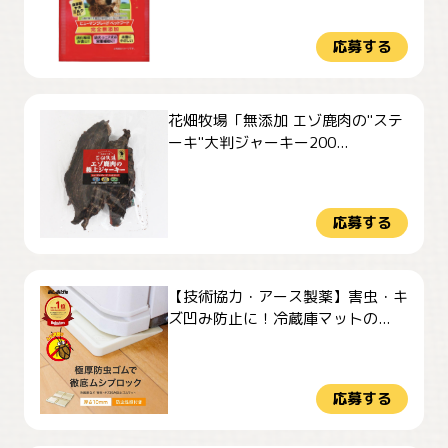
応募する
花畑牧場「無添加 エゾ鹿肉の"ステ
ーキ"大判ジャーキー200...
応募する
【技術協力・アース製薬】害虫・キ
ズ凹み防止に！冷蔵庫マットの...
応募する