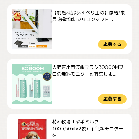
【耐熱×防災×すべり止め】家電/家
具 移動抑制シリコンマット...
応募する
犬猫専用音波歯ブラシBOOOOMプ
ロの無料モニターを募集しま...
応募する
花畑牧場「ヤギミルク
100（50ml×2袋）」無料モニター
を...