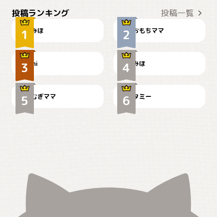
おやつありますか？
今朝のおさんぽ
投稿ランキング
投稿一覧
みほ
おもちママ
可愛い？
見てるぞぉ
ドーベルマンのお友達邸に
mi
みほ
🌻とむぎ！
て
むぎママ
タミー