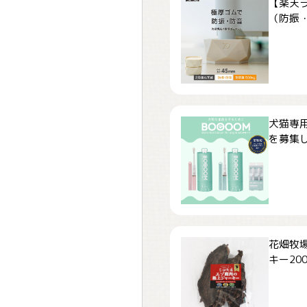
【楽天
（防振・
犬猫専用
を募集しま
花畑牧場
キー200.