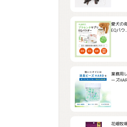
愛犬の毎
EQパウ..
業務用
ーズHARD
花畑牧場