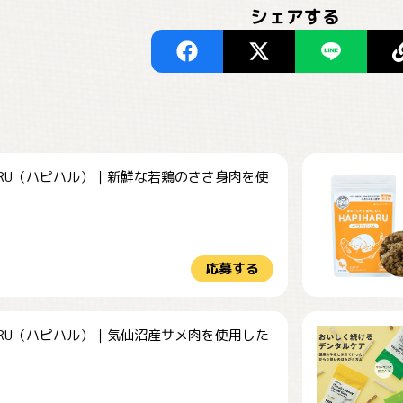
シェアする
HARU（ハピハル）｜新鮮な若鶏のささ身肉を使
.
応募する
HARU（ハピハル）｜気仙沼産サメ肉を使用した
.