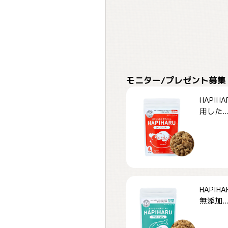
モニター/プレゼント募集
HAPI
用した..
HAPI
無添加..