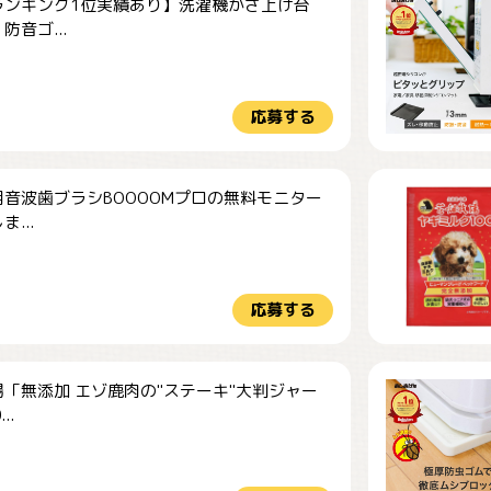
ランキング1位実績あり】洗濯機かさ上げ台
防音ゴ...
応募する
音波歯ブラシBOOOOMプロの無料モニター
...
応募する
「無添加 エゾ鹿肉の"ステーキ"大判ジャー
..