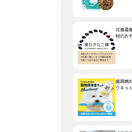
北海道
材のおや
歯周病
クキット「