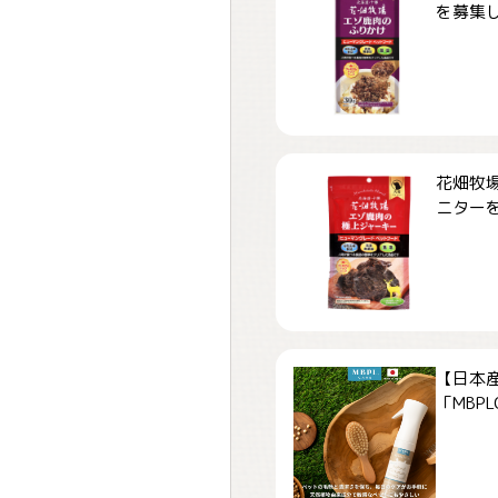
を募集しま
花畑牧場
ニターを募
【日本
「MBPLCa