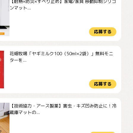
【耐熱×防災×すべり止め】家電/家具 移動抑制シリコ
ンマット...
応募する
花畑牧場「ヤギミルク100（50ml×2袋）」無料モニ
ターを...
応募する
【技術協力・アース製薬】害虫・キズ凹み防止に！冷
蔵庫マットの...