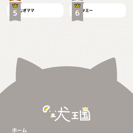
むぎママ
タミー
ホーム