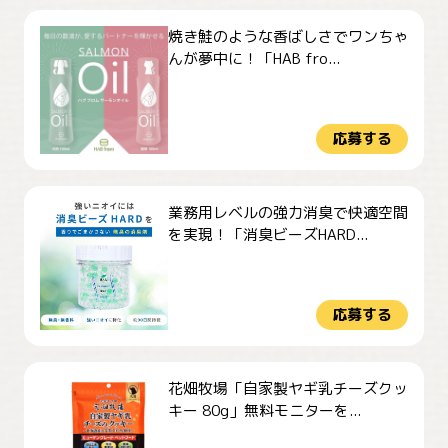
焼き鮭のような香ばしさでワンちゃ
んが夢中に！「HAB fro...
応募する
業務用レベルの強力消臭で快適空間
を実現！「消臭ビーズHARD...
応募する
花畑牧場「自家製ヤギ乳チーズクッ
キー 80g」無料モニターを...