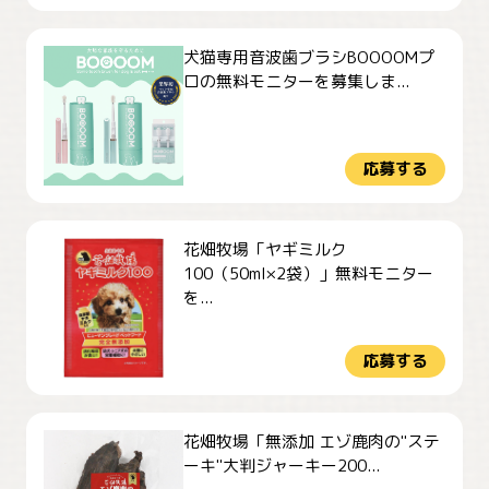
犬猫専用音波歯ブラシBOOOOMプ
ロの無料モニターを募集しま...
応募する
花畑牧場「ヤギミルク
100（50ml×2袋）」無料モニター
を...
応募する
花畑牧場「無添加 エゾ鹿肉の"ステ
ーキ"大判ジャーキー200...