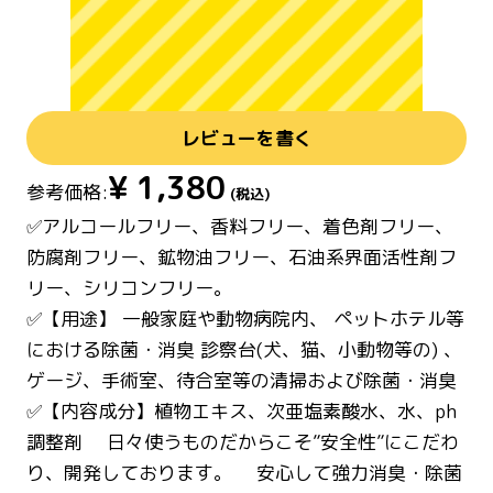
レビューを書く
¥
1,380
参考価格:
(税込)
✅アルコールフリー、香料フリー、着色剤フリー、
防腐剤フリー、鉱物油フリー、石油系界面活性剤フ
リー、シリコンフリー。
✅【用途】 一般家庭や動物病院内、 ペットホテル等
における除菌・消臭 診察台(犬、猫、小動物等の) 、
ゲージ、手術室、待合室等の清掃および除菌・消臭
✅【内容成分】植物エキス、次亜塩素酸水、水、ph
調整剤 日々使うものだからこそ”安全性”にこだわ
り、開発しております。 安心して強力消臭・除菌