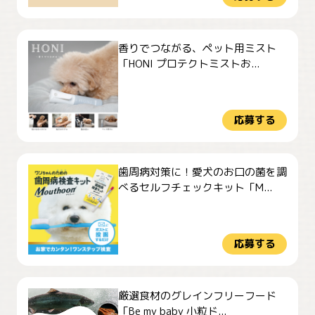
香りでつながる、ペット用ミスト
「HONI プロテクトミストお...
応募する
歯周病対策に！愛犬のお口の菌を調
べるセルフチェックキット「M...
応募する
厳選食材のグレインフリーフード
「Be my baby 小粒ド...