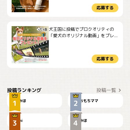
応募する
犬王国に投稿でプロクオリティの
「愛犬のオリジナル動画」をプレ...
応募する
おやつありますか？
今朝のおさんぽ
投稿ランキング
投稿一覧
みほ
おもちママ
可愛い？
見てるぞぉ
ドーベルマンのお友達邸に
mi
みほ
🌻とむぎ！
て