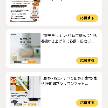
応募する
【楽天ランキング1位実績あり】洗
濯機かさ上げ台（防振・防音ゴ...
応募する
【耐熱×防災×すべり止め】家電/家
具 移動抑制シリコンマット...
応募する