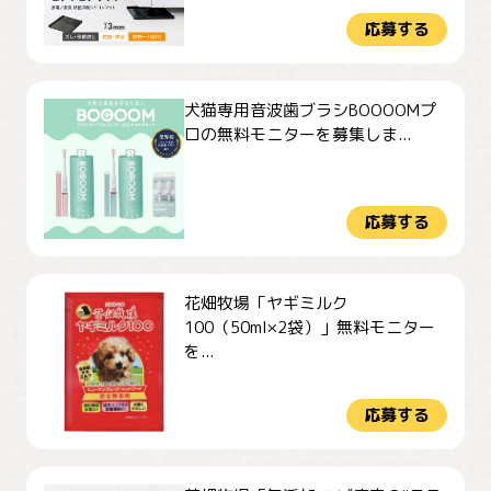
応募する
犬猫専用音波歯ブラシBOOOOMプ
ロの無料モニターを募集しま...
応募する
花畑牧場「ヤギミルク
100（50ml×2袋）」無料モニター
を...
応募する