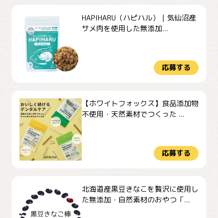
HAPIHARU（ハピハル）｜気仙沼産
サメ肉を使用した無添加...
応募する
【ホワイトフォックス】食品添加物
不使用・天然素材でつくった ...
応募する
北海道産黒豆きなこを贅沢に使用し
た無添加・自然素材のおやつ「...