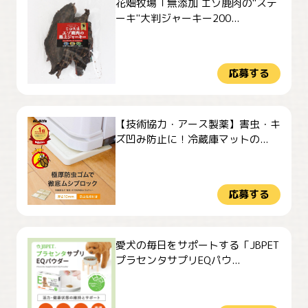
花畑牧場「無添加 エゾ鹿肉の"ステ
ーキ"大判ジャーキー200...
応募する
【技術協力・アース製薬】害虫・キ
ズ凹み防止に！冷蔵庫マットの...
応募する
愛犬の毎日をサポートする「JBPET
プラセンタサプリEQパウ...