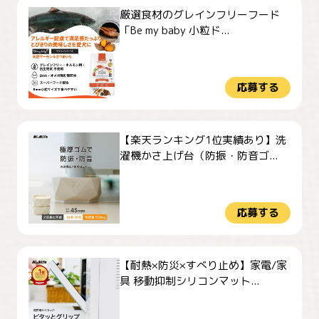
厳選食材のグレインフリーフード
「Be my baby 小粒ド...
応募する
【楽天ランキング1位実績あり】洗
濯機かさ上げ台（防振・防音ゴ...
応募する
【耐熱×防災×すべり止め】家電/家
具 移動抑制シリコンマット...