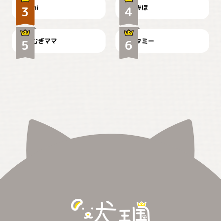
ドーベルマンのお友達邸に
mi
みほ
🌻とむぎ！
て
むぎママ
タミー