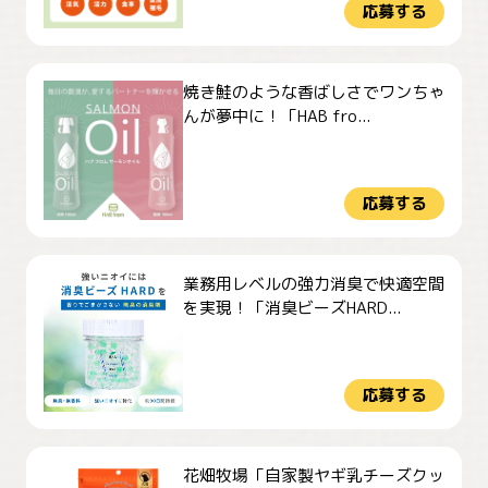
応募する
焼き鮭のような香ばしさでワンちゃ
んが夢中に！「HAB fro...
応募する
業務用レベルの強力消臭で快適空間
を実現！「消臭ビーズHARD...
応募する
花畑牧場「自家製ヤギ乳チーズクッ