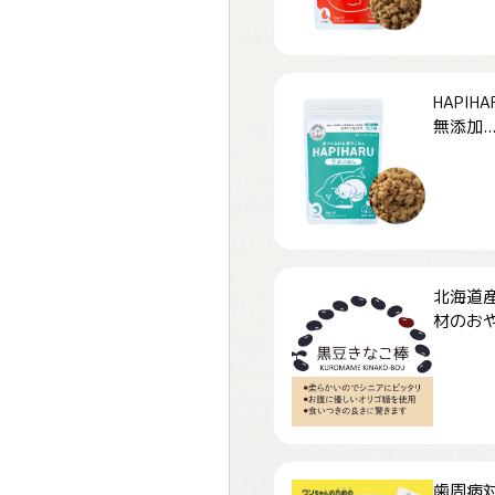
HAPI
無添加..
北海道
材のおや
歯周病