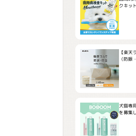
クキット「
【楽天
（防振・
犬猫専用
を募集しま