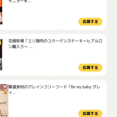
モニターを...
応募する
花畑牧場「エゾ鹿肉のコラーゲンステーキ～ヒアルロ
ン酸入り～ ...
応募する
厳選食材のグレインフリーフード「Be my baby グレ
イ...
応募する