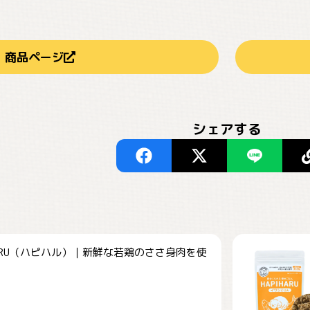
商品ページ
シェアする
HARU（ハピハル）｜新鮮な若鶏のささ身肉を使
.