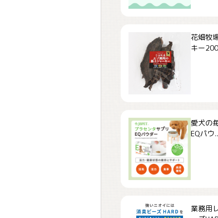
花畑牧場
キー200.
愛犬の毎
EQパウ..
業務用