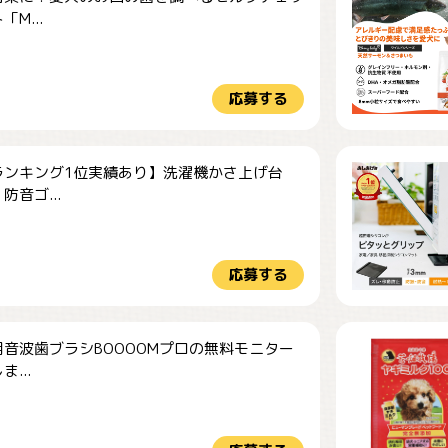
M...
応募する
ランキング1位実績あり】洗濯機かさ上げ台
防音ゴ...
応募する
音波歯ブラシBOOOOMプロの無料モニター
...