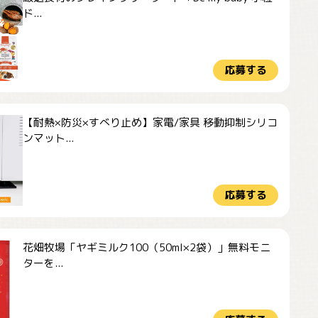
ド...
応募する
【耐熱×防災×すべり止め】家電/家具 移動抑制シリコ
ンマット...
応募する
花畑牧場「ヤギミルク100（50ml×2袋）」無料モニ
ターを...