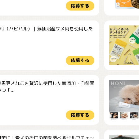
応募する
HARU（ハピハル）｜気仙沼産サメ肉を使用した
.
応募する
産黒豆きなこを贅沢に使用した無添加・自然素
つ「...
応募する
対策に！愛犬のお口の菌を調べるセルフチェッ