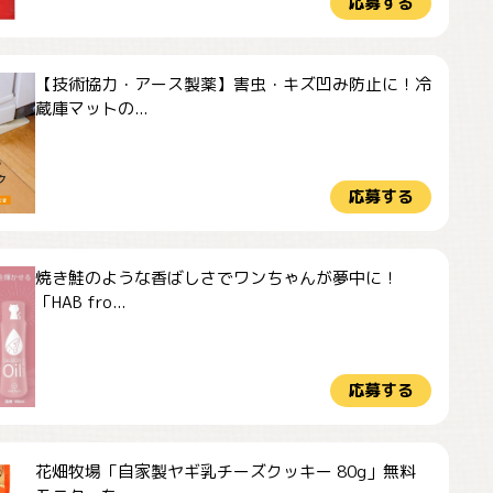
応募する
【技術協力・アース製薬】害虫・キズ凹み防止に！冷
蔵庫マットの...
応募する
焼き鮭のような香ばしさでワンちゃんが夢中に！
「HAB fro...
応募する
花畑牧場「自家製ヤギ乳チーズクッキー 80g」無料