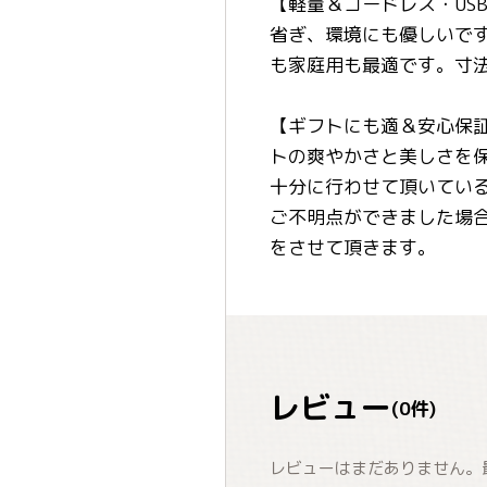
【軽量＆コードレス・US
省ぎ、環境にも優しいで
も家庭用も最適です。寸法：
【ギフトにも適＆安心保
トの爽やかさと美しさを
十分に行わせて頂いてい
ご不明点ができました場
をさせて頂きます。
レビュー
(
0
件)
レビューはまだありません。