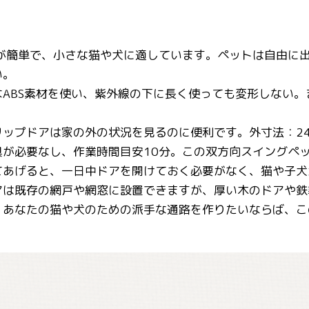
置が簡単で、小さな猫や犬に適しています。ペットは自由に
い。
なABS素材を使い、紫外線の下に長く使っても変形しない
プドアは家の外の状況を見るのに便利です。外寸法：24 × 29 
具が必要なし、作業時間目安10分。この双方向スイングペ
てあげると、一日中ドアを開けておく必要がなく、猫や子犬
アは既存の網戸や網窓に設置できますが、厚い木のドアや鉄
、あなたの猫や犬のための派手な通路を作りたいならば、こ