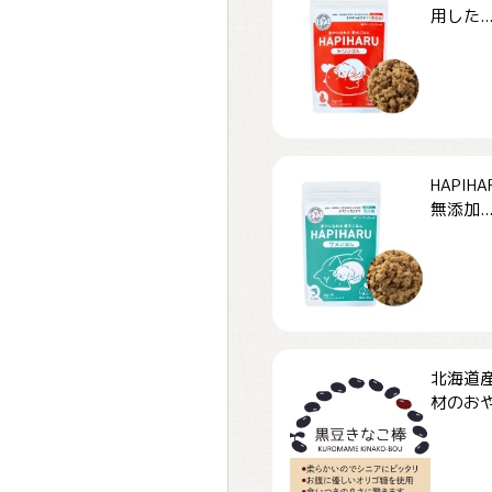
用した..
HAPI
無添加..
北海道
材のおや