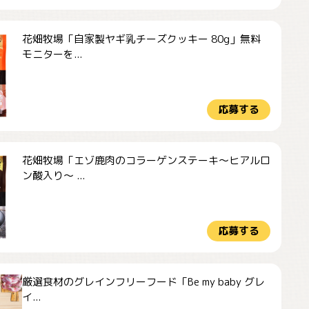
花畑牧場「自家製ヤギ乳チーズクッキー 80g」無料
モニターを...
応募する
花畑牧場「エゾ鹿肉のコラーゲンステーキ～ヒアルロ
ン酸入り～ ...
応募する
厳選食材のグレインフリーフード「Be my baby グレ
イ...