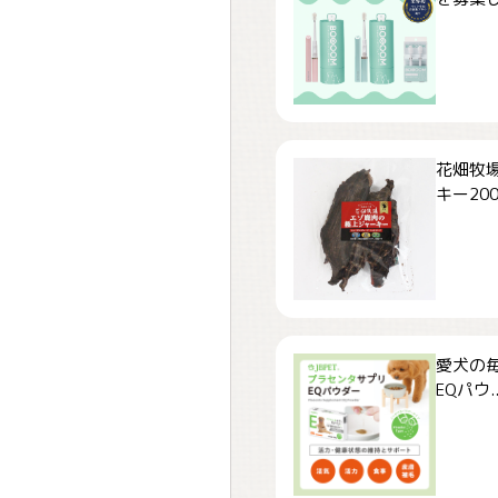
花畑牧場
キー200.
愛犬の毎
EQパウ..