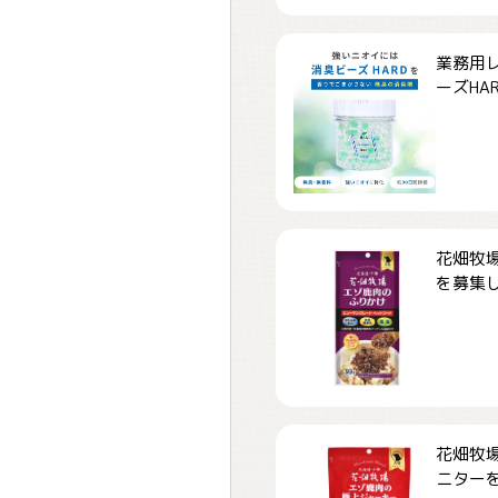
業務用
ーズHARD
花畑牧場
を募集しま
花畑牧場
ニターを募