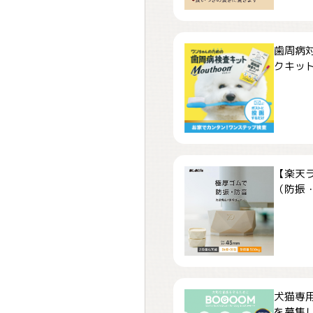
歯周病
クキット「
【楽天
（防振・
犬猫専用
を募集しま