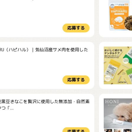
.
応募する
HARU（ハピハル）｜気仙沼産サメ肉を使用した
.
応募する
産黒豆きなこを贅沢に使用した無添加・自然素
つ「...
応募する