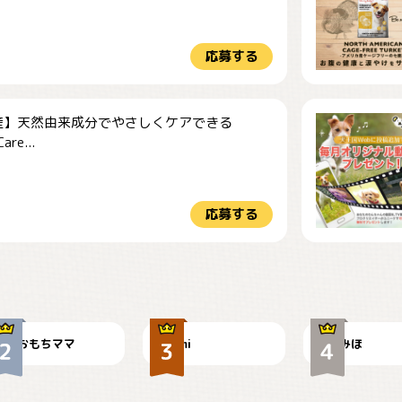
応募する
産】天然由来成分でやさしくケアできる
re...
応募する
今朝のおさんぽ
可愛い？
見てるぞぉ
おもちママ
mi
みほ