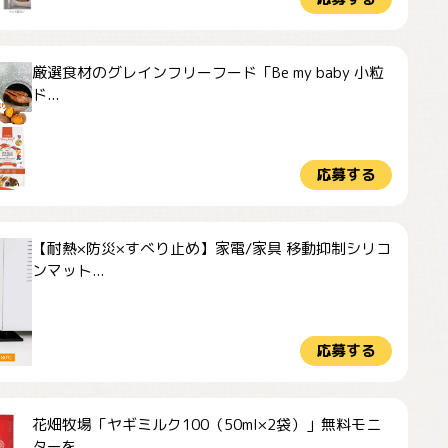
厳選食材のグレインフリーフード「Be my baby 小粒
ド...
応募する
【耐熱×防災×すべり止め】家電/家具 移動抑制シリコ
ンマット...
応募する
花畑牧場「ヤギミルク100（50ml×2袋）」無料モニ
ターを...