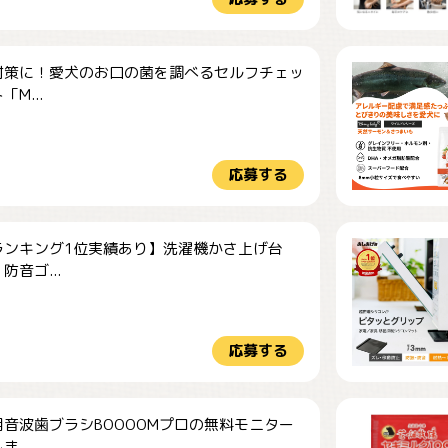
対策に！愛犬のお口の菌を調べるセルフチェッ
M...
応募する
ランキング1位実績あり】洗濯機かさ上げ台
防音ゴ...
応募する
音波歯ブラシBOOOOMプロの無料モニター
...