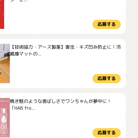
応募する
【技術協力・アース製薬】害虫・キズ凹み防止に！冷
蔵庫マットの...
応募する
焼き鮭のような香ばしさでワンちゃんが夢中に！
「HAB fro...
応募する