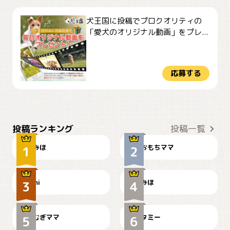
犬王国に投稿でプロクオリティの
「愛犬のオリジナル動画」をプレ...
応募する
おやつありますか？
今朝のおさんぽ
投稿ランキング
投稿一覧
みほ
おもちママ
可愛い？
見てるぞぉ
ドーベルマンのお友達邸に
mi
みほ
🌻とむぎ！
て
むぎママ
タミー