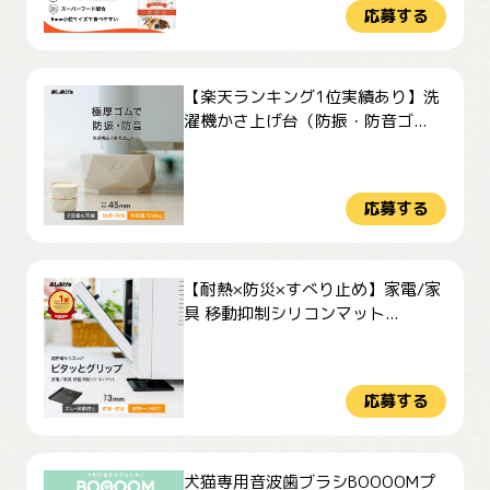
応募する
【楽天ランキング1位実績あり】洗
濯機かさ上げ台（防振・防音ゴ...
応募する
【耐熱×防災×すべり止め】家電/家
具 移動抑制シリコンマット...
応募する
犬猫専用音波歯ブラシBOOOOMプ