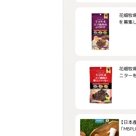
花畑牧場
を募集しま
花畑牧場
ニターを募
【日本
「MBPLCa