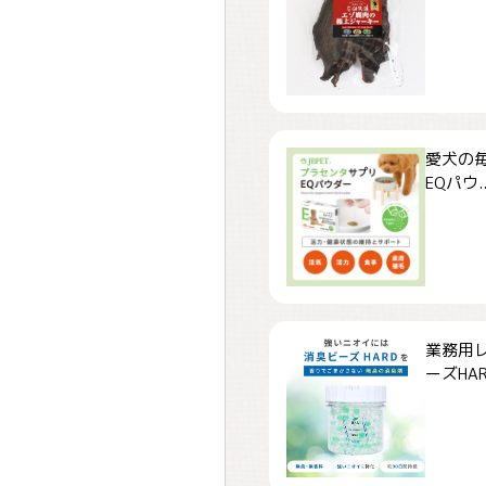
愛犬の毎
EQパウ..
業務用
ーズHARD