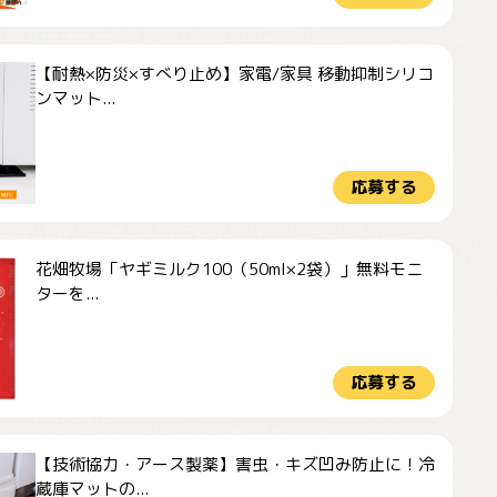
【耐熱×防災×すべり止め】家電/家具 移動抑制シリコ
ンマット...
応募する
花畑牧場「ヤギミルク100（50ml×2袋）」無料モニ
ターを...
応募する
【技術協力・アース製薬】害虫・キズ凹み防止に！冷
蔵庫マットの...