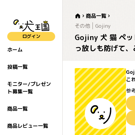
商品一覧
その他
Gojiny
Gojiny 犬 猫
ログイン
っ放しも防げて、
ホーム
投稿一覧
Go
こ
モニター/プレゼン
参考
ト募集一覧
商品一覧
商品レビュー一覧