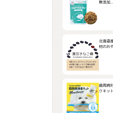
無添加..
北海道
材のおや
歯周病
クキット「