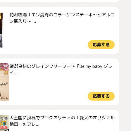
花畑牧場「エゾ鹿肉のコラーゲンステーキ～ヒアルロ
ン酸入り～ ...
応募する
厳選食材のグレインフリーフード「Be my baby グレ
イ...
応募する
犬王国に投稿でプロクオリティの「愛犬のオリジナル
動画」をプレ...