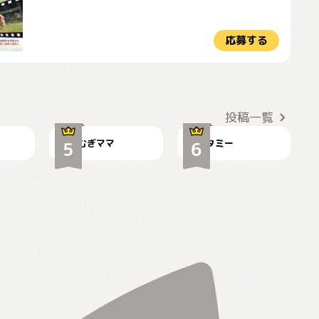
応募する
ドーベルマンのお友
🌻とむぎ！
達邸にて
投稿一覧
むぎママ
タミー