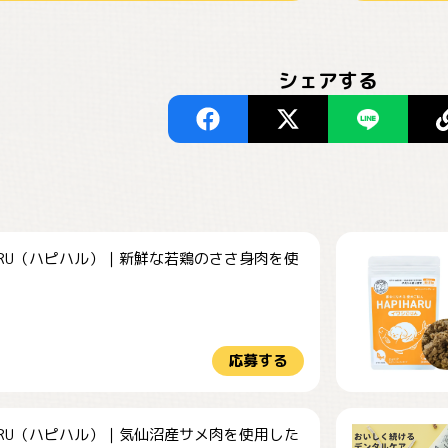
シェアする
HARU（ハピハル）｜新鮮な若鶏のささ身肉を使
.
応募する
HARU（ハピハル）｜気仙沼産サメ肉を使用した