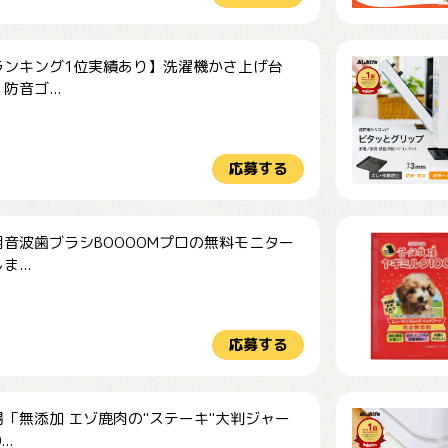
ランキング1位実績あり】洗濯機かさ上げ台
防音ゴ...
応募する
音波歯ブラシBOOOOMプロの無料モニター
...
応募する
「無添加 エゾ鹿肉の"ステーキ"大判ジャー
..