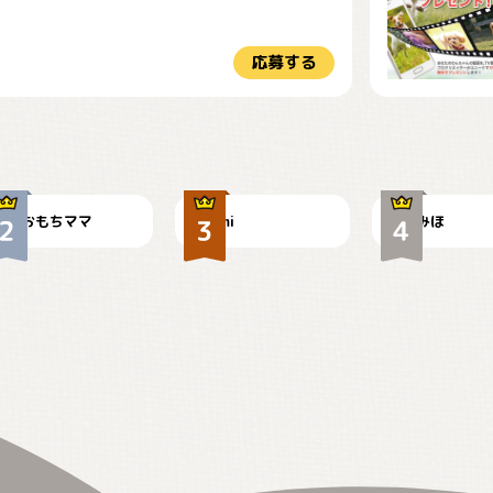
応募する
今朝のおさんぽ
可愛い？
見てるぞぉ
おもちママ
mi
みほ