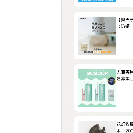
【楽天
（防振・
犬猫専用
を募集しま
花畑牧場
キー200.