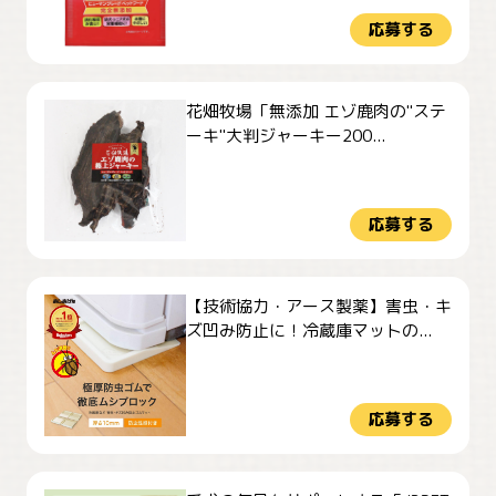
応募する
花畑牧場「無添加 エゾ鹿肉の"ステ
ーキ"大判ジャーキー200...
応募する
【技術協力・アース製薬】害虫・キ
ズ凹み防止に！冷蔵庫マットの...
応募する