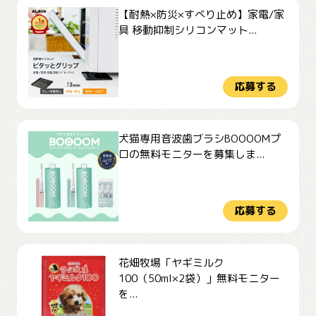
【耐熱×防災×すべり止め】家電/家
具 移動抑制シリコンマット...
応募する
犬猫専用音波歯ブラシBOOOOMプ
ロの無料モニターを募集しま...
応募する
花畑牧場「ヤギミルク
100（50ml×2袋）」無料モニター
を...