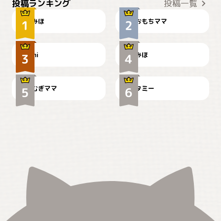
投稿ランキング
投稿一覧
みほ
おもちママ
可愛い？
見てるぞぉ
ドーベルマンのお友達邸に
mi
みほ
🌻とむぎ！
て
むぎママ
タミー