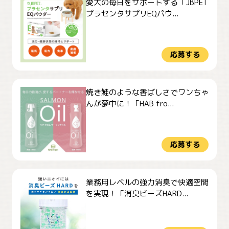
愛犬の毎日をサポートする「JBPET
プラセンタサプリEQパウ...
応募する
焼き鮭のような香ばしさでワンちゃ
んが夢中に！「HAB fro...
応募する
業務用レベルの強力消臭で快適空間
を実現！「消臭ビーズHARD...