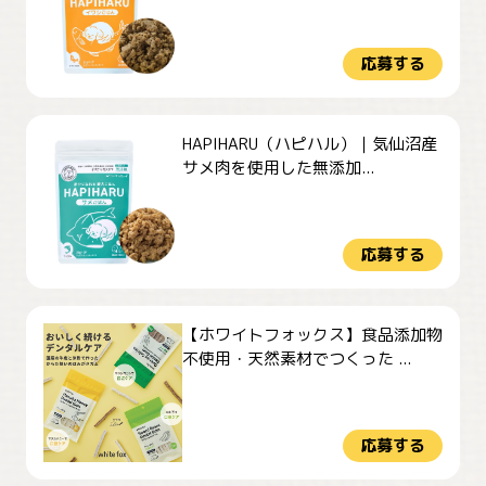
応募する
HAPIHARU（ハピハル）｜気仙沼産
サメ肉を使用した無添加...
応募する
【ホワイトフォックス】食品添加物
不使用・天然素材でつくった ...
応募する