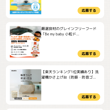
応募する
厳選食材のグレインフリーフード
「Be my baby 小粒ド...
応募する
【楽天ランキング1位実績あり】洗
濯機かさ上げ台（防振・防音ゴ...
応募する