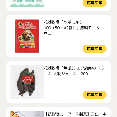
応募する
花畑牧場「ヤギミルク
100（50ml×2袋）」無料モニター
を...
応募する
花畑牧場「無添加 エゾ鹿肉の"ステ
ーキ"大判ジャーキー200...
応募する
【技術協力・アース製薬】害虫・キ