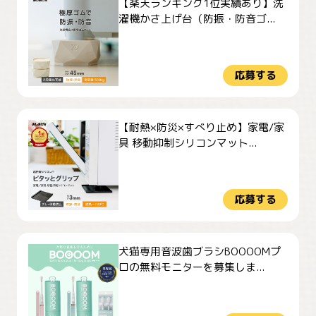
【楽天ランキング1位実績あり】洗
濯機かさ上げ台（防振・防音ゴ...
応募する
【耐熱×防災×すべり止め】家電/家
具 移動抑制シリコンマット...
応募する
犬猫専用音波歯ブラシBOOOOMプ
ロの無料モニターを募集しま...