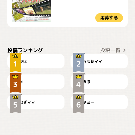
応募する
おやつありますか？
今朝のおさんぽ
投稿ランキング
投稿一覧
みほ
おもちママ
可愛い？
見てるぞぉ
ドーベルマンのお友達邸に
mi
みほ
🌻とむぎ！
て
むぎママ
タミー