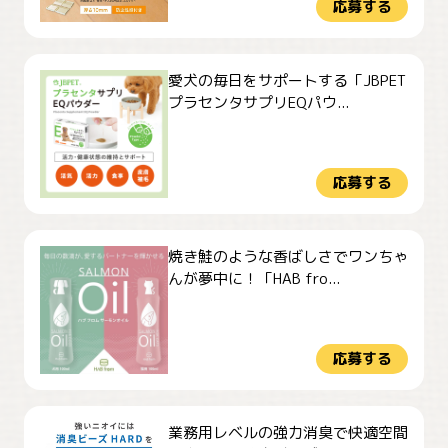
応募する
愛犬の毎日をサポートする「JBPET
プラセンタサプリEQパウ...
応募する
焼き鮭のような香ばしさでワンちゃ
んが夢中に！「HAB fro...
応募する
業務用レベルの強力消臭で快適空間