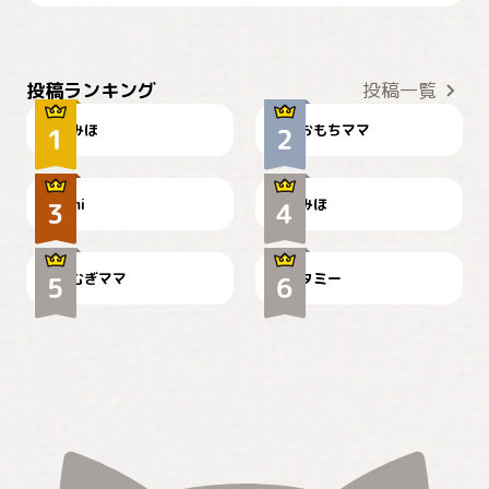
おやつありますか？
今朝のおさんぽ
投稿ランキング
投稿一覧
みほ
おもちママ
可愛い？
見てるぞぉ
ドーベルマンのお友達邸に
mi
みほ
🌻とむぎ！
て
むぎママ
タミー