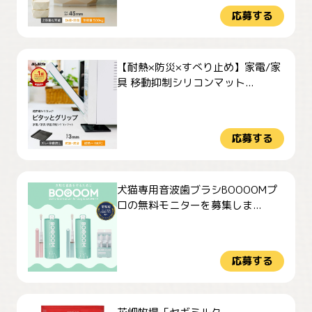
応募する
【耐熱×防災×すべり止め】家電/家
具 移動抑制シリコンマット...
応募する
犬猫専用音波歯ブラシBOOOOMプ
ロの無料モニターを募集しま...
応募する