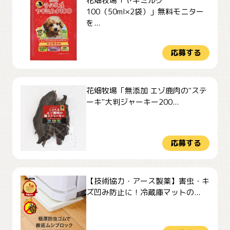
花畑牧場「ヤギミルク
100（50ml×2袋）」無料モニター
を...
応募する
花畑牧場「無添加 エゾ鹿肉の"ステ
ーキ"大判ジャーキー200...
応募する
【技術協力・アース製薬】害虫・キ
ズ凹み防止に！冷蔵庫マットの...