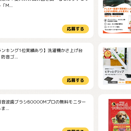
M...
応募する
ランキング1位実績あり】洗濯機かさ上げ台
防音ゴ...
応募する
音波歯ブラシBOOOOMプロの無料モニター
...