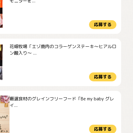
モニターを...
応募する
花畑牧場「エゾ鹿肉のコラーゲンステーキ～ヒアルロ
ン酸入り～ ...
応募する
厳選食材のグレインフリーフード「Be my baby グレ
イ...
応募する