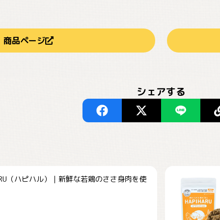
商品ページ
シェアする
HARU（ハピハル）｜新鮮な若鶏のささ身肉を使
.