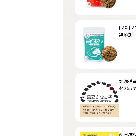
HAPI
無添加..
北海道
材のおや
歯周病