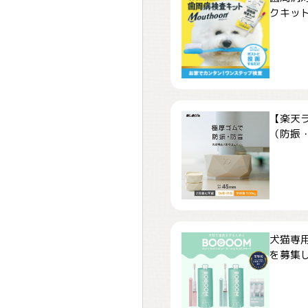
クキット「
【楽天
（防振・
犬猫専用
を募集しま