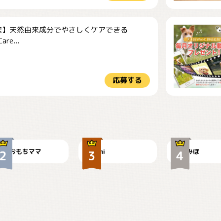
産】天然由来成分でやさしくケアできる
re...
応募する
今朝のおさんぽ
可愛い？
見てるぞぉ
おもちママ
mi
みほ