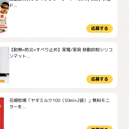
ド...
応募する
【耐熱×防災×すべり止め】家電/家具 移動抑制シリコ
ンマット...
応募する
花畑牧場「ヤギミルク100（50ml×2袋）」無料モニ
ターを...