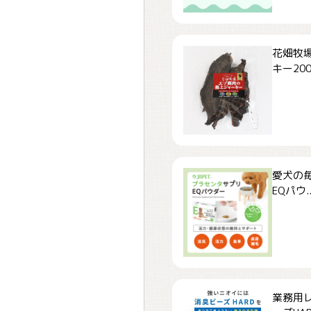
花畑牧場
キー200.
愛犬の毎
EQパウ..
業務用