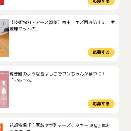
応募する
【技術協力・アース製薬】害虫・キズ凹み防止に！冷
蔵庫マットの...
応募する
焼き鮭のような香ばしさでワンちゃんが夢中に！
「HAB fro...
応募する
花畑牧場「自家製ヤギ乳チーズクッキー 80g」無料