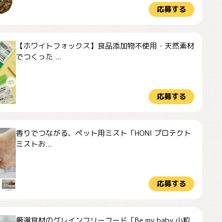
応募する
【ホワイトフォックス】食品添加物不使用・天然素材
でつくった ...
応募する
香りでつながる、ペット用ミスト「HONI プロテクト
ミストお...
応募する
厳選食材のグレインフリーフード「Be my baby 小粒