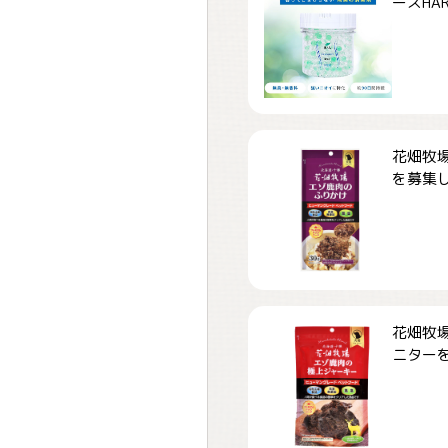
ーズHARD
花畑牧場
を募集しま
花畑牧場
ニターを募