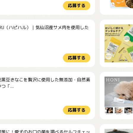
応募する
HARU（ハピハル）｜気仙沼産サメ肉を使用した
.
応募する
産黒豆きなこを贅沢に使用した無添加・自然素
つ「...
応募する
対策に！愛犬のお口の菌を調べるセルフチェッ