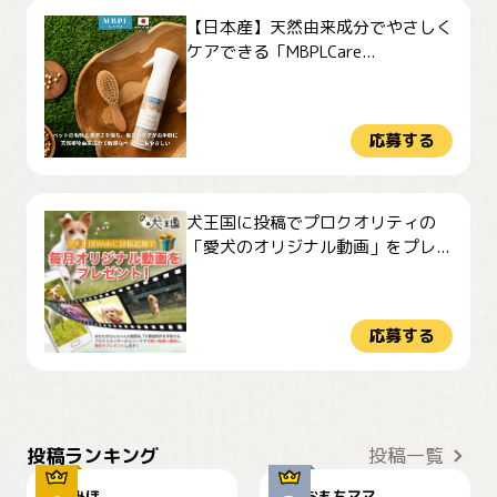
【日本産】天然由来成分でやさしく
ケアできる「MBPLCare...
応募する
犬王国に投稿でプロクオリティの
「愛犬のオリジナル動画」をプレ...
応募する
おやつありますか？
今朝のおさんぽ
投稿ランキング
投稿一覧
みほ
おもちママ