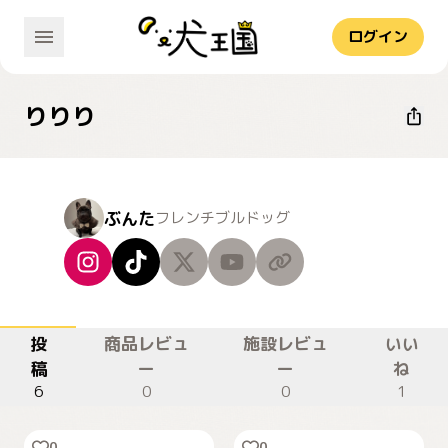
ログイン
りりり
ぶんた
フレンチブルドッグ
投
商品レビュ
施設レビュ
いい
稿
ー
ー
ね
6
0
0
1
2際になったよ🎂✨️
ごちそうさまでちた✨️
0
0