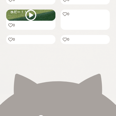
お外でまったりぶんた
水だー！！！
0
「カートは苦手。でもおや
つのためにがんばる犬、ぶ
0
桜とぶんた🌸
んたです
0
0