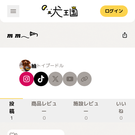
ログイン
𝒎 𝒎𓂃𓆸
紬
トイプードル
投
商品レビュ
施設レビュ
いい
稿
ー
ー
ね
1
0
0
0
トリミング行きました
0