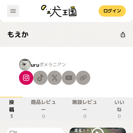
ログイン
もえか
uru
ポメラニアン
投
商品レビュ
施設レビュ
いい
稿
ー
ー
ね
3
0
0
0
お出かけ大好き！
走る！！！
0