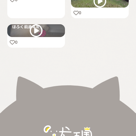
0
ほふく前進ꔛꕤ
0