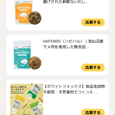
揚げされた新鮮ないわし...
応募する
HAPIHARU（ハピハル）｜気仙沼産
サメ肉を使用した無添加...
応募する
【ホワイトフォックス】食品添加物
不使用・天然素材でつくった ...
応募する