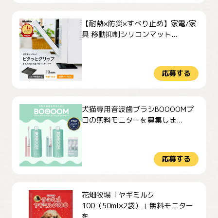
【耐熱×防災×すべり止め】家電/家
具 移動抑制シリコンマット...
応募する
犬猫専用音波歯ブラシBOOOOMプ
ロの無料モニターを募集しま...
応募する
花畑牧場「ヤギミルク
100（50ml×2袋）」無料モニター
を...