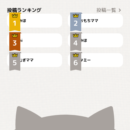
おやつありますか？
今朝のおさんぽ
投稿ランキング
投稿一覧
みほ
おもちママ
可愛い？
見てるぞぉ
ドーベルマンのお友達邸に
mi
みほ
🌻とむぎ！
て
むぎママ
タミー