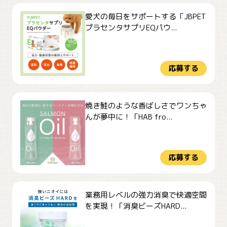
愛犬の毎日をサポートする「JBPET
プラセンタサプリEQパウ...
応募する
焼き鮭のような香ばしさでワンちゃ
んが夢中に！「HAB fro...
応募する
業務用レベルの強力消臭で快適空間
を実現！「消臭ビーズHARD...