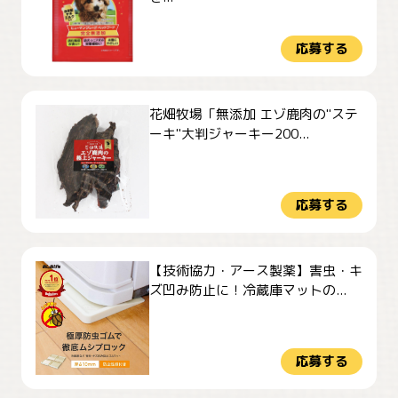
応募する
花畑牧場「無添加 エゾ鹿肉の"ステ
ーキ"大判ジャーキー200...
応募する
【技術協力・アース製薬】害虫・キ
ズ凹み防止に！冷蔵庫マットの...
応募する