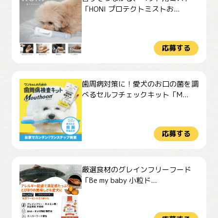
「HONI プロテクトミストお...
応募する
歯周病対策に！愛犬のお口の菌を調
べるセルフチェックキット「M...
応募する
厳選食材のグレインフリーフード
「Be my baby 小粒ド...