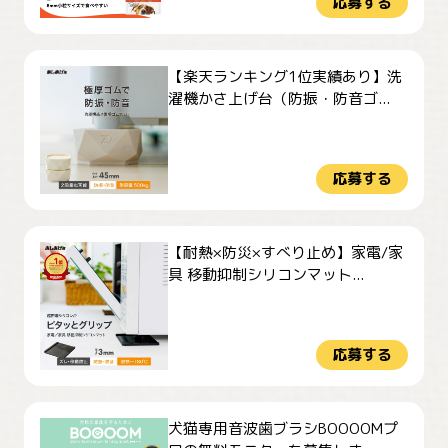
応募する
【楽天ランキング1位実績あり】洗
濯機かさ上げ台（防振・防音ゴ...
応募する
【耐熱×防災×すべり止め】家電/家
具 移動抑制シリコンマット...
応募する
犬猫専用音波歯ブラシBOOOOMプ