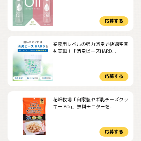
応募する
業務用レベルの強力消臭で快適空間
を実現！「消臭ビーズHARD...
応募する
花畑牧場「自家製ヤギ乳チーズクッ
キー 80g」無料モニターを...
応募する