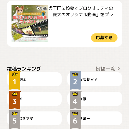
犬王国に投稿でプロクオリティの
「愛犬のオリジナル動画」をプレ...
応募する
おやつありますか？
今朝のおさんぽ
投稿ランキング
投稿一覧
みほ
おもちママ
可愛い？
見てるぞぉ
ドーベルマンのお友達邸に
mi
みほ
🌻とむぎ！
て
むぎママ
タミー