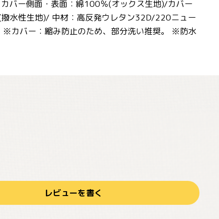
】 カバー側面・表面：綿100％(オックス生地)/カバー
撥水性生地)/ 中材：高反発ウレタン32D/220ニュー
可 ※カバー：縮み防止のため、部分洗い推奨。 ※防水
レビューを書く