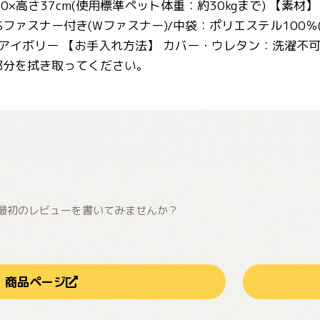
0×高さ37cm(使用標準ペット体重：約30kgまで) 【素材
Sファスナー付き(Wファスナー)/中袋：ポリエステル100％(
ムアイボリー 【お手入れ方法】 カバー・ウレタン：洗濯不
部分を拭き取ってください。
最初のレビューを書いてみませんか？
商品ページ