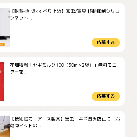
【耐熱×防災×すべり止め】家電/家具 移動抑制シリコ
ンマット...
応募する
花畑牧場「ヤギミルク100（50ml×2袋）」無料モニ
ターを...
応募する
【技術協力・アース製薬】害虫・キズ凹み防止に！冷
蔵庫マットの...