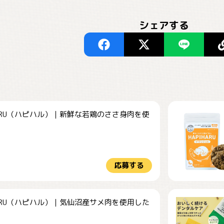
シェアする
HARU（ハピハル）｜新鮮な若鶏のささ身肉を使
.
応募する
HARU（ハピハル）｜気仙沼産サメ肉を使用した
.