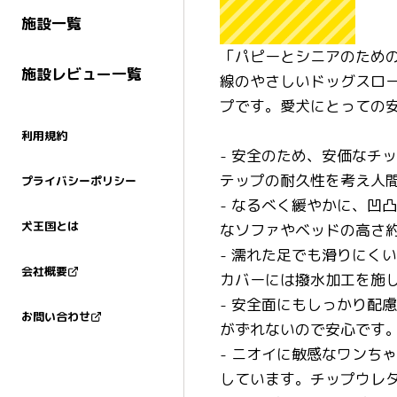
施設一覧
「パピーとシニアのため
施設レビュー一覧
線のやさしいドッグスロ
プです。愛犬にとっての
利用規約
- 安全のため、安価なチ
テップの耐久性を考え人
プライバシーポリシー
- なるべく緩やかに、凹
犬王国とは
なソファやベッドの高さ約
- 濡れた足でも滑りにく
会社概要
カバーには撥水加工を施
- 安全面にもしっかり配
お問い合わせ
がずれないので安心です
- ニオイに敏感なワンち
しています。チップウレ