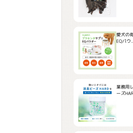
愛犬の毎
EQパウ..
業務用
ーズHARD