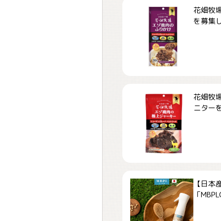
花畑牧場
を募集しま
花畑牧場
ニターを募
【日本
「MBPLCa