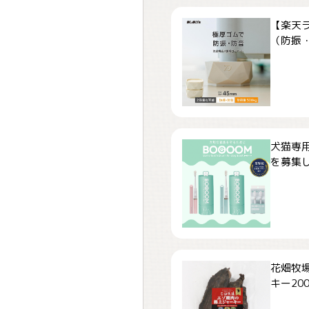
【楽天
（防振・
犬猫専用
を募集しま
花畑牧場
キー200.