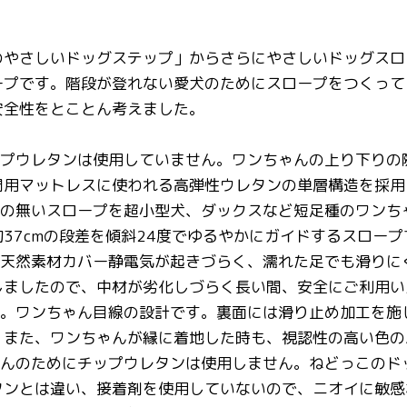
のやさしいドッグステップ」からさらにやさしいドッグスロ
ープです。階段が登れない愛犬のためにスロープをつくって
安全性をとことん考えました。
ップウレタンは使用していません。ワンちゃんの上り下り
間用マットレスに使われる高弾性ウレタンの単層構造を採用
凸の無いスロープを超小型犬、ダックスなど短足種のワン
37cmの段差を傾斜24度でゆるやかにガイドするスロープ
い天然素材カバー静電気が起きづらく、濡れた足でも滑りに
しましたので、中材が劣化しづらく長い間、安全にご利用い
慮。ワンちゃん目線の設計です。裏面には滑り止め加工を
。また、ワンちゃんが縁に着地した時も、視認性の高い色の
ゃんのためにチップウレタンは使用しません。ねどっこの
タンとは違い、接着剤を使用していないので、ニオイに敏感