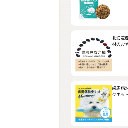
北海道
材のおや
歯周病
クキット「