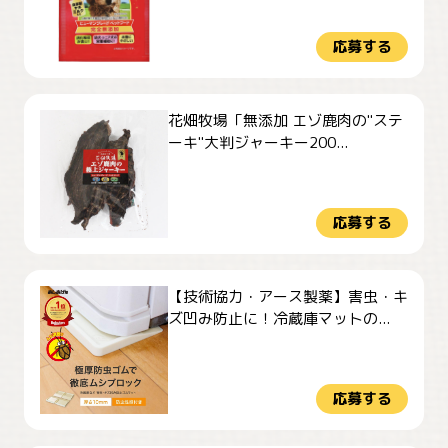
応募する
花畑牧場「無添加 エゾ鹿肉の"ステ
ーキ"大判ジャーキー200...
応募する
【技術協力・アース製薬】害虫・キ
ズ凹み防止に！冷蔵庫マットの...
応募する