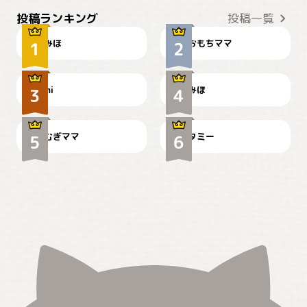
おやつありますか？
今朝のおさんぽ
投稿ランキング
投稿一覧
みほ
おもちママ
可愛い？
見てるぞぉ
ドーベルマンのお友達邸に
mi
みほ
🌻とむぎ！
て
むぎママ
タミー