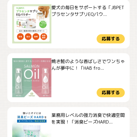
愛犬の毎日をサポートする「JBPET
プラセンタサプリEQパウ...
応募する
焼き鮭のような香ばしさでワンちゃ
んが夢中に！「HAB fro...
応募する
業務用レベルの強力消臭で快適空間
を実現！「消臭ビーズHARD...