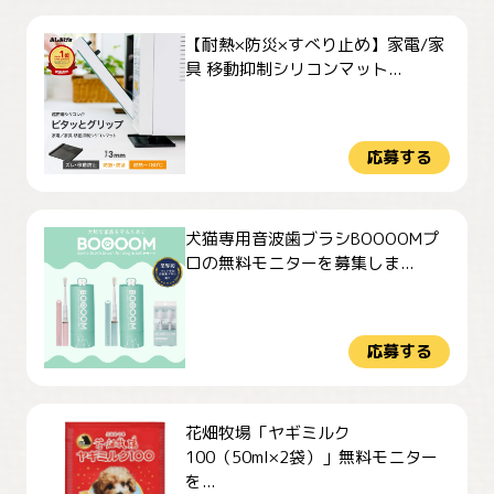
【耐熱×防災×すべり止め】家電/家
具 移動抑制シリコンマット...
応募する
犬猫専用音波歯ブラシBOOOOMプ
ロの無料モニターを募集しま...
応募する
花畑牧場「ヤギミルク
100（50ml×2袋）」無料モニター
を...