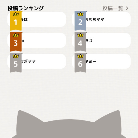
おやつありますか？
今朝のおさんぽ
投稿ランキング
投稿一覧
みほ
おもちママ
可愛い？
見てるぞぉ
ドーベルマンのお友達邸に
mi
みほ
🌻とむぎ！
て
むぎママ
タミー