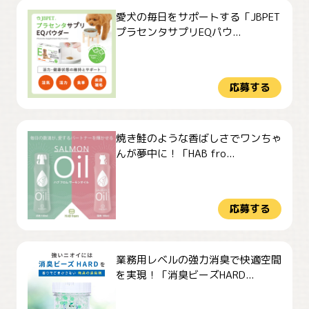
愛犬の毎日をサポートする「JBPET
プラセンタサプリEQパウ...
応募する
焼き鮭のような香ばしさでワンちゃ
んが夢中に！「HAB fro...
応募する
業務用レベルの強力消臭で快適空間
を実現！「消臭ビーズHARD...