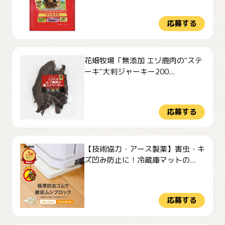
応募する
花畑牧場「無添加 エゾ鹿肉の"ステ
ーキ"大判ジャーキー200...
応募する
【技術協力・アース製薬】害虫・キ
ズ凹み防止に！冷蔵庫マットの...
応募する