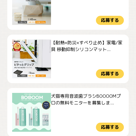
応募する
【耐熱×防災×すべり止め】家電/家
具 移動抑制シリコンマット...
応募する
犬猫専用音波歯ブラシBOOOOMプ
ロの無料モニターを募集しま...
応募する