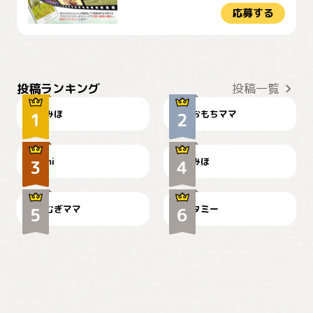
応募する
おやつありますか？
今朝のおさんぽ
投稿ランキング
投稿一覧
みほ
おもちママ
可愛い？
見てるぞぉ
ドーベルマンのお友達邸に
mi
みほ
🌻とむぎ！
て
むぎママ
タミー