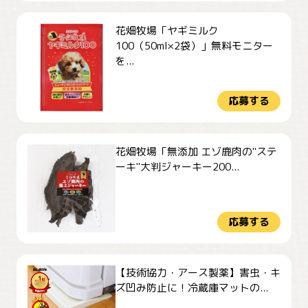
花畑牧場「ヤギミルク
100（50ml×2袋）」無料モニター
を...
応募する
花畑牧場「無添加 エゾ鹿肉の"ステ
ーキ"大判ジャーキー200...
応募する
【技術協力・アース製薬】害虫・キ
ズ凹み防止に！冷蔵庫マットの...